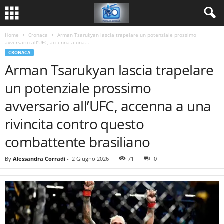
Home
Cronaca
Arman Tsarukyan lascia trapelare un potenziale prossimo
avversario all’UFC, accenna a una...
CRONACA
Arman Tsarukyan lascia trapelare
un potenziale prossimo
avversario all’UFC, accenna a una
rivincita contro questo
combattente brasiliano
By
Alessandra Corradi
-
2 Giugno 2026
71
0