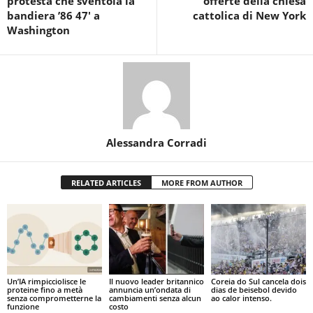
protesta che sventola la
offerte della chiesa
bandiera ’86 47′ a
cattolica di New York
Washington
Alessandra Corradi
RELATED ARTICLES
MORE FROM AUTHOR
Un’IA rimpicciolisce le
Il nuovo leader britannico
Coreia do Sul cancela dois
proteine fino a metà
annuncia un’ondata di
dias de beisebol devido
senza comprometterne la
cambiamenti senza alcun
ao calor intenso.
funzione
costo