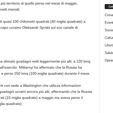
più territorio di quello perso nel mese di maggio,
Cat
etti mensili.
Cron
 è di quasi 100 chilometri quadrati (40 miglia quadrate) a
Event
n capo ucraino Oleksandr Syrskii sul suo canale di
Socie
Cultu
Lifest
Salut
Opini
yi ha stimato guadagni netti leggermente più alti, a 120 kmq
all’esercito. Militarnyi ha affermato che la Russia ha
 e perso 250 kmq (100 miglia quadrate) durante il mese.
tank con sede a Washington che utilizza informazioni
guadagni ucraini ancora più alti, affermando che la Russia
rati (15 miglia quadrate) a maggio ma aveva perso il
glia quadrate).