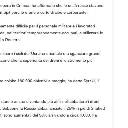
opera in Crimea, ha affermato che le unità russe stavano
n Spit perché erano a corto di cibo e carburante.
ente difficile per il personale militare e i lavoratori
mea, nei territori temporaneamente occupati, o utilizzare le
i a Reuters.
inare i cieli dell’Ucraina orientale e a sganciare grandi
riscono che la superiorità dei droni è lo strumento più
o colpito 180.000 obiettivi a maggio, ha detto Syrskii, il
i stanno anche diventando più abili nell’abbattere i droni
ri. Sebbene la Russia abbia lanciato il 25% in più di Shahed
nti sono aumentati del 50% arrivando a circa 4.000, ha