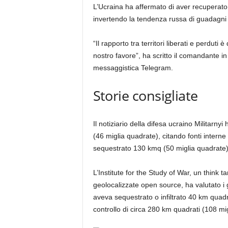
L’Ucraina ha affermato di aver recuperato 
invertendo la tendenza russa di guadagni n
“Il rapporto tra territori liberati e perduti
nostro favore”, ha scritto il comandante i
messaggistica Telegram.
Storie consigliate
elenco
fine
Il notiziario della difesa ucraino Militarn
di
dell’elenco
(46 miglia quadrate), citando fonti interne 
4
sequestrato 130 kmq (50 miglia quadrate)
elementi
L’Institute for the Study of War, un think 
geolocalizzate open source, ha valutato i 
aveva sequestrato o infiltrato 40 km quad
controllo di circa 280 km quadrati (108 mi