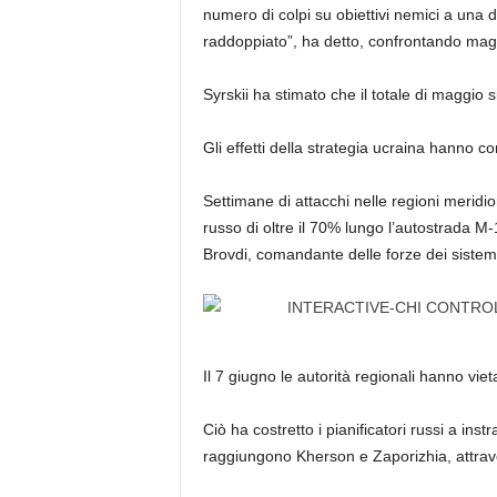
numero di colpi su obiettivi nemici a una di
raddoppiato”, ha detto, confrontando magg
Syrskii ha stimato che il totale di maggio s
Gli effetti della strategia ucraina hanno c
Settimane di attacchi nelle regioni meridion
russo di oltre il 70% lungo l’autostrada M-
Brovdi, comandante delle forze dei sistemi
Il 7 giugno le autorità regionali hanno vieta
Ciò ha costretto i pianificatori russi a ins
raggiungono Kherson e Zaporizhia, attrav