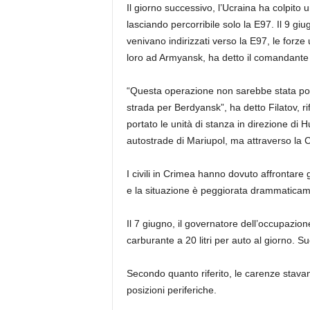
Il giorno successivo, l’Ucraina ha colpito 
lasciando percorribile solo la E97. Il 9 g
venivano indirizzati verso la E97, le forz
loro ad Armyansk, ha detto il comandante D
“Questa operazione non sarebbe stata poss
strada per Berdyansk”, ha detto Filatov, ri
portato le unità di stanza in direzione di H
autostrade di Mariupol, ma attraverso la 
I civili in Crimea hanno dovuto affrontare 
e la situazione è peggiorata drammaticame
Il 7 giugno, il governatore dell’occupazio
carburante a 20 litri per auto al giorno. S
Secondo quanto riferito, le carenze stava
posizioni periferiche.