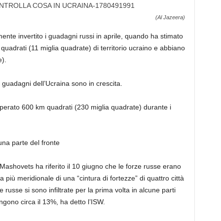
(Al Jazeera)
mente invertito i guadagni russi in aprile, quando ha stimato
uadrati (11 miglia quadrate) di territorio ucraino e abbiano
).
 guadagni dell’Ucraina sono in crescita.
uperato 600 km quadrati (230 miglia quadrate) durante i
una parte del fronte
Mashovets ha riferito il 10 giugno che le forze russe erano
 più meridionale di una “cintura di fortezze” di quattro città
 russe si sono infiltrate per la prima volta in alcune parti
engono circa il 13%, ha detto l’ISW.