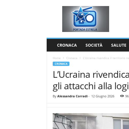
P
o
r
t
a
d
a
CRONACA
SOCIETÀ
SALUTE
E
s
Home
Cronaca
L’Ucraina rivendica il territorio r
t
CRONACA
r
L’Ucraina rivendica
e
l
gli attacchi alla log
a
By
Alessandra Corradi
-
12 Giugno 2026
96