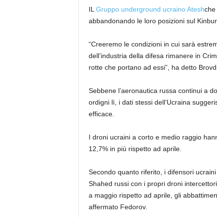
IL
Gruppo underground ucraino Atesh
che 
abbandonando le loro posizioni sul Kinbur
“Creeremo le condizioni in cui sarà estremam
dell’industria della difesa rimanere in Cri
rotte che portano ad essi”, ha detto Brovd
Sebbene l’aeronautica russa continui a dom
ordigni lì, i dati stessi dell’Ucraina sugge
efficace.
I droni ucraini a corto e medio raggio hann
12,7% in più rispetto ad aprile.
Secondo quanto riferito, i difensori ucrain
Shahed russi con i propri droni intercetto
a maggio rispetto ad aprile, gli abbattime
affermato Fedorov.