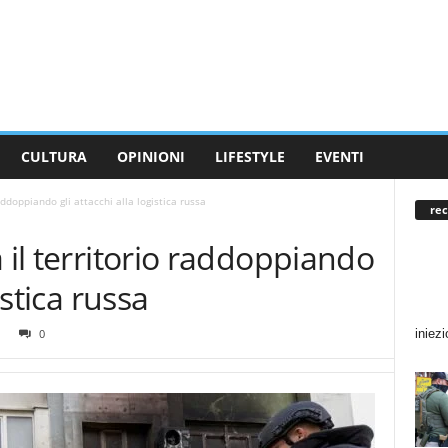
CULTURA
OPINIONI
LIFESTYLE
EVENTI
addoppiando gli attacchi alla logistica russa
rec
 il territorio raddoppiando
istica russa
iniezi
0