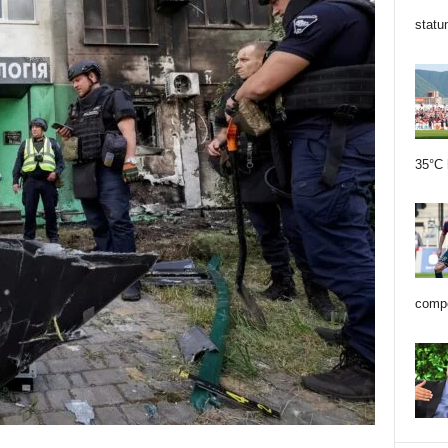
statu
35°C 
compe