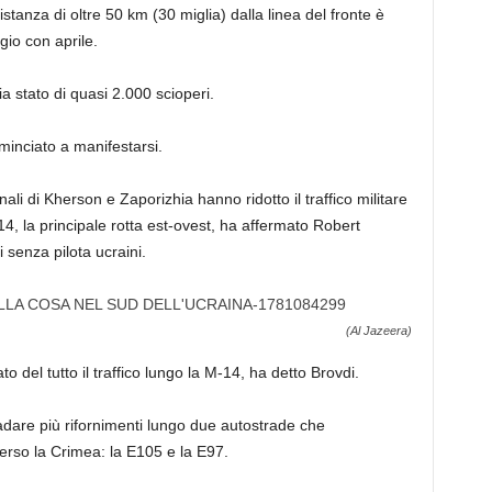
stanza di oltre 50 km (30 miglia) dalla linea del fronte è
io con aprile.
ia stato di quasi 2.000 scioperi.
ominciato a manifestarsi.
ali di Kherson e Zaporizhia hanno ridotto il traffico militare
14, la principale rotta est-ovest, ha affermato Robert
 senza pilota ucraini.
(Al Jazeera)
to del tutto il traffico lungo la M-14, ha detto Brovdi.
tradare più rifornimenti lungo due autostrade che
erso la Crimea: la E105 e la E97.