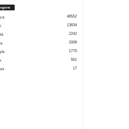
egorie
48552
aca
13834
i
2242
tà
2008
ra
1770
yle
561
e
17
oni