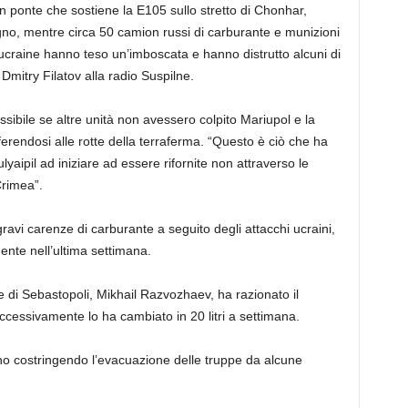
un ponte che sostiene la E105 sullo stretto di Chonhar,
iugno, mentre circa 50 camion russi di carburante e munizioni
e ucraine hanno teso un’imboscata e hanno distrutto alcuni di
mitry Filatov alla radio Suspilne.
ibile se altre unità non avessero colpito Mariupol e la
ferendosi alle rotte della terraferma. “Questo è ciò che ha
ulyaipil ad iniziare ad essere rifornite non attraverso le
Crimea”.
gravi carenze di carburante a seguito degli attacchi ucraini,
nte nell’ultima settimana.
ne di Sebastopoli, Mikhail Razvozhaev, ha razionato il
uccessivamente lo ha cambiato in 20 litri a settimana.
no costringendo l’evacuazione delle truppe da alcune