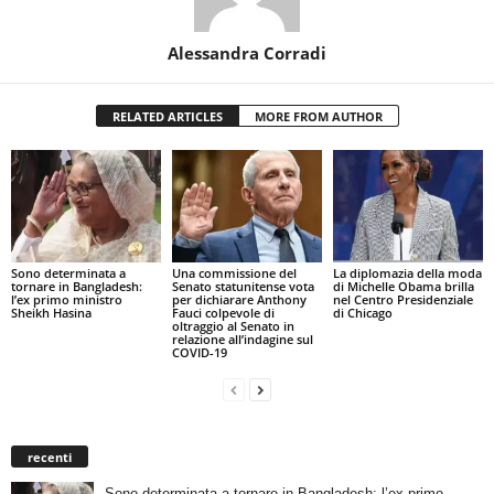
Alessandra Corradi
RELATED ARTICLES
MORE FROM AUTHOR
Sono determinata a
Una commissione del
La diplomazia della moda
tornare in Bangladesh:
Senato statunitense vota
di Michelle Obama brilla
l’ex primo ministro
per dichiarare Anthony
nel Centro Presidenziale
Sheikh Hasina
Fauci colpevole di
di Chicago
oltraggio al Senato in
relazione all’indagine sul
COVID-19
recenti
Sono determinata a tornare in Bangladesh: l’ex primo