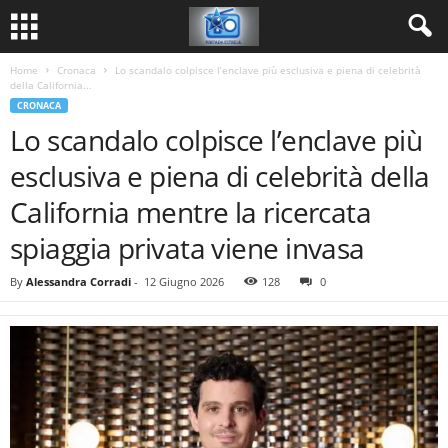
Home
Cronaca
Lo scandalo colpisce l’enclave più esclusiva e piena di celebrità
della California...
CRONACA
Lo scandalo colpisce l’enclave più
esclusiva e piena di celebrità della
California mentre la ricercata
spiaggia privata viene invasa
By
Alessandra Corradi
-
12 Giugno 2026
128
0