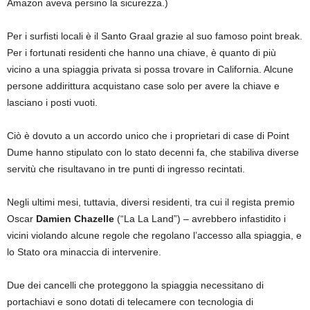
Amazon aveva persino la sicurezza.)
Per i surfisti locali è il Santo Graal grazie al suo famoso point break.
Per i fortunati residenti che hanno una chiave, è quanto di più
vicino a una spiaggia privata si possa trovare in California. Alcune
persone addirittura acquistano case solo per avere la chiave e
lasciano i posti vuoti.
Ciò è dovuto a un accordo unico che i proprietari di case di Point
Dume hanno stipulato con lo stato decenni fa, che stabiliva diverse
servitù che risultavano in tre punti di ingresso recintati.
Negli ultimi mesi, tuttavia, diversi residenti, tra cui il regista premio
Oscar
Damien Chazelle
(“La La Land”) – avrebbero infastidito i
vicini violando alcune regole che regolano l’accesso alla spiaggia, e
lo Stato ora minaccia di intervenire.
Due dei cancelli che proteggono la spiaggia necessitano di
portachiavi e sono dotati di telecamere con tecnologia di