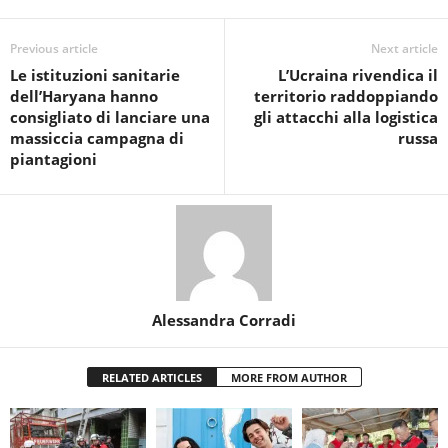
Previous article
Next article
Le istituzioni sanitarie
L’Ucraina rivendica il
dell’Haryana hanno
territorio raddoppiando
consigliato di lanciare una
gli attacchi alla logistica
massiccia campagna di
russa
piantagioni
Alessandra Corradi
RELATED ARTICLES
MORE FROM AUTHOR