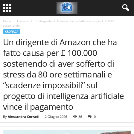
Home
Cronaca
Un dirigente di Amazon che ha fatto causa per £ 100.000
sostenendo...
CRONACA
Un dirigente di Amazon che ha
fatto causa per £ 100.000
sostenendo di aver sofferto di
stress da 80 ore settimanali e
“scadenze impossibili” sul
progetto di intelligenza artificiale
vince il pagamento
By
Alessandra Corradi
-
12 Giugno 2026
86
0