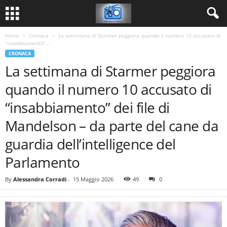
Home
Cronaca
La settimana di Starmer peggiora quando il numero 10 accusato di
“insabbiamento”...
CRONACA
La settimana di Starmer peggiora
quando il numero 10 accusato di
“insabbiamento” dei file di
Mandelson – da parte del cane da
guardia dell’intelligence del
Parlamento
By
Alessandra Corradi
-
15 Maggio 2026
49
0