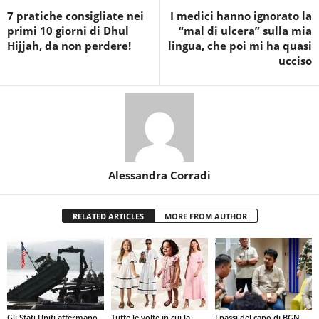
7 pratiche consigliate nei
I medici hanno ignorato la
primi 10 giorni di Dhul
“mal di ulcera” sulla mia
Hijjah, da non perdere!
lingua, che poi mi ha quasi
ucciso
Alessandra Corradi
RELATED ARTICLES
MORE FROM AUTHOR
Tutte le volte in cui la
Gli Stati Uniti affermano
I passi del capo di BGN