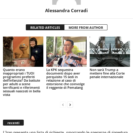
Alessandra Corradi
RELATED ARTICLES
MORE FROM AUTHOR
Quanto erano
La KPK sequestra
Non sarà Trump a
inappropriati i TUOI
documenti dopo aver
mettere fine alla Corte
programmi preferiti
perquisito 15 sedi in
penale internazionale
dell’infanzia? Da battute
relazione al caso di
per adulti a scene
estorsione che coinvolge
terrificanti e riferimenti
il reggente di Pemalang
sessuali nascosti in bella
vista
recenti
L’Iran presenta una lista di richieste, smorzando le speranze di riapertura