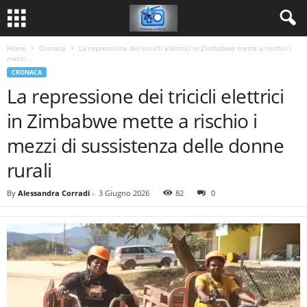
Home
Cronaca
La repressione dei tricicli elettrici in Zimbabwe mette a rischio i
mezzi...
CRONACA
La repressione dei tricicli elettrici
in Zimbabwe mette a rischio i
mezzi di sussistenza delle donne
rurali
By
Alessandra Corradi
-
3 Giugno 2026
82
0