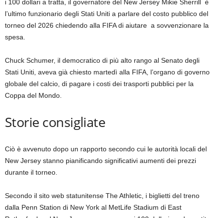
2026
i 100 dollari a tratta, il governatore del New Jersey Mikie Sherrill ⁠ è
l’ultimo funzionario degli Stati Uniti a parlare del costo pubblico del
torneo del 2026 chiedendo alla FIFA di aiutare ⁠ a sovvenzionare la
spesa.
Chuck Schumer, il democratico di più alto rango al Senato degli
Stati Uniti, aveva già chiesto martedì alla FIFA, l’organo di governo
globale del calcio, di pagare i costi dei trasporti pubblici per la
Coppa del Mondo.
Storie consigliate
elenco
fine
Ciò è avvenuto dopo un rapporto secondo cui le autorità locali del
di
dell’elenco
New Jersey stanno pianificando significativi aumenti dei prezzi
4
durante il torneo.
elementi
Secondo il sito web statunitense The Athletic, i biglietti del treno
dalla Penn Station di New York al MetLife Stadium di East