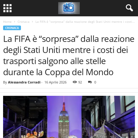
Home
Cronaca
La FIFA è “sorpresa” dalla reazione degli Stati Uniti mentre i costi...
CRONACA
La FIFA è “sorpresa” dalla reazione
degli Stati Uniti mentre i costi dei
trasporti salgono alle stelle
durante la Coppa del Mondo
By
Alessandra Corradi
-
16 Aprile 2026
92
0