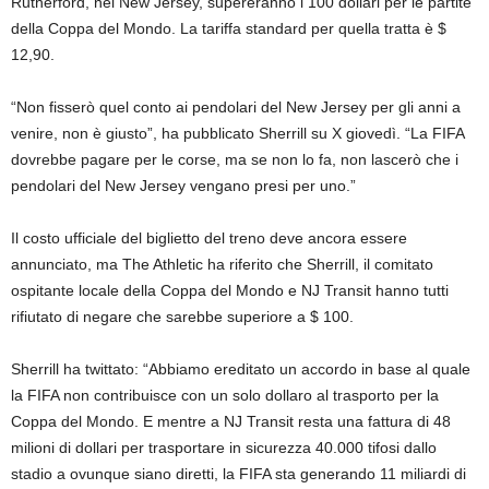
Rutherford, nel New Jersey, supereranno i 100 dollari per le partite
della Coppa del Mondo. La tariffa standard per quella tratta è $
12,90.
“Non fisserò quel conto ai pendolari del New Jersey per gli anni a
venire, non è giusto”, ha pubblicato Sherrill su X giovedì. “La FIFA
dovrebbe pagare per le corse, ma se non lo fa, non lascerò che i
pendolari del New Jersey vengano presi per uno.”
Il costo ufficiale del biglietto del treno deve ancora essere
annunciato, ma The Athletic ha riferito che Sherrill, il comitato
ospitante locale della Coppa del Mondo e NJ Transit hanno tutti
rifiutato di negare che sarebbe superiore a $ 100.
Sherrill ha twittato: “Abbiamo ereditato un accordo in base al quale
la FIFA non contribuisce con un solo dollaro al trasporto per la
Coppa del Mondo. ‌E mentre a NJ Transit resta una fattura di 48
milioni di dollari per trasportare in sicurezza 40.000 tifosi dallo
stadio a ovunque siano diretti, la FIFA sta generando 11 miliardi di