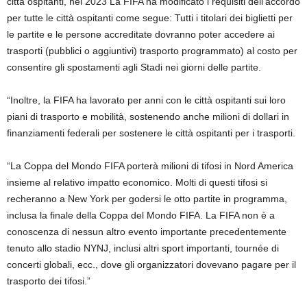
città ospitanti, nel 2023 ⁠La FIFA ha modificato i requisiti dell’accordo
per tutte le città ospitanti come segue: ⁠Tutti i titolari dei biglietti per
le partite e le persone accreditate dovranno poter accedere ai
trasporti (pubblici o aggiuntivi) trasporto programmato) al costo per
consentire gli spostamenti agli Stadi nei giorni delle partite.
“Inoltre, la FIFA ha lavorato per anni con le città ospitanti sui loro
piani di trasporto e mobilità, sostenendo anche milioni di dollari in
finanziamenti federali per sostenere le città ospitanti per i trasporti.
“La Coppa del Mondo FIFA porterà milioni di tifosi in Nord America
insieme al relativo impatto economico. Molti di questi tifosi si
recheranno a New York per godersi le ‌otto partite in programma,
inclusa la finale della Coppa del Mondo FIFA. La FIFA non è a
conoscenza di nessun altro evento importante precedentemente
tenuto allo stadio NYNJ, inclusi altri sport importanti, tournée di
concerti globali, ecc., dove gli organizzatori dovevano pagare per il
trasporto dei tifosi.”