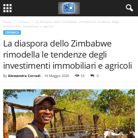
Home
Cronaca
La diaspora dello Zimbabwe rimodella le tendenze degli
investimenti immobiliari e agricoli
CRONACA
La diaspora dello Zimbabwe
rimodella le tendenze degli
investimenti immobiliari e agricoli
By
Alessandra Corradi
-
16 Maggio 2026
53
0