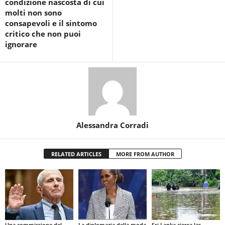
condizione nascosta di cui
molti non sono
consapevoli e il sintomo
critico che non puoi
ignorare
Alessandra Corradi
RELATED ARTICLES
MORE FROM AUTHOR
Una commissione del
La diplomazia della moda
Sri Lanka cierra las