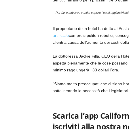
del 5%” all’anno per i prossimi tre o quattr
Per far quadrare i conti e coprire i costi aggiuntivi d
Il proprietario di un hotel ha detto al Post 
artificiale
compresi pulitori robotici, consegn
clienti a causa dell’aumento dei costi del
La dottoressa Jackie Filla, CEO della Hot
aspetta pienamente che le cose possano pe
minimo raggiungerà i 30 dollari l’ora.
“Siamo molto preoccupati che ci siano hote
sottolineando la necessità che i legislatori
Scarica l’app Californ
iscriviti alla nostra 