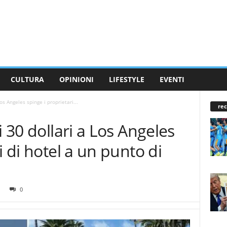
CULTURA
OPINIONI
LIFESTYLE
EVENTI
os Angeles spinge i proprietari...
rec
i 30 dollari a Los Angeles
i di hotel a un punto di
0