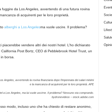
Event
o a fuggire da Los Angeles, avvertendo di una futura rovina
Socie
mancanza di acquirenti per le loro proprietà.
Cultu
tto
alberghi a Los Angeles
ma vuole uscire. Il problema?
Lifest
Salut
Opini
piacerebbe vendere altri dei nostri hotel. L’ho dichiarato
 California Post Bortz, CEO di Pebblebrook Hotel Trust, un
 in borsa.
a Los Angeles, avvertendo la rovina finanziaria dopo l’impennata dei salari minimi
e la mancanza di acquirenti per le loro proprietà.
APE
tel a Los Angeles, ma lui vuole uscirne. Il problema? Nessuno sta comprando.
bydronevideos – stock.adobe.com
 stesso modo, incluso uno che ha chiesto di restare anonimo,