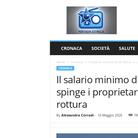
P
o
r
t
a
d
a
CRONACA
SOCIETÀ
SALUTE
E
s
Home
Cronaca
Il salario minimo di 30 dollari a L
t
CRONACA
r
Il salario minimo d
e
l
spinge i proprietar
a
rottura
By
Alessandra Corradi
-
16 Maggio 2026
78