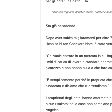
per gli hotel”, ha detto Filla.
“Il nostro rapporto identifica diversi hotel che sono
Sta già accadendo.
Dopo aver subito miglioramenti per oltre 70 
l’iconico Hilton Checkers Hotel è stato vend
“Chi vuole entrare in un mercato in cui imp
limiti di carico di lavoro e standard oper
sicurezza e non hanno nulla a che fare con
“È semplicemente perché le proprietà che
sindacato e diciamo che ci arrendiamo.”
I proprietari degli hotel hanno affermato d
alcun risultato: se le cose non cambiano pr
Angeles.