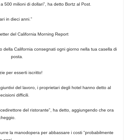
a 500 milioni di dollari”, ha detto Bortz al Post.
i in dieci anni.”
sletter del California Morning Report
to della California consegnati ogni giorno nella tua casella di
posta.
ie per esserti iscritto!
giuntivi del lavoro, i proprietari degli hotel hanno detto al
sioni difficili.
icedirettore del ristorante”, ha detto, aggiungendo che ora
rcheggio.
durre la manodopera per abbassare i costi “probabilmente