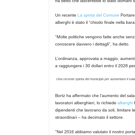
ha detto che lascerebbe lo stato domani s
Un recente
La spinta del Comune
Portare 
alberghi è stato il “chiodo finale nella bara”
“Molte politiche vengono fatte anche senz
conoscere davvero i dettagli”, ha detto.
L’ordinanza, approvata a maggio, aumen
a raggiungere i 30 dollari entro il 2028 pe
Una recente spinta del municipio per aumentare il salario
Bortz ha affermato che l’aumento del sala
lavoratori alberghieri, lo richiede
alberghi
f
dipendenti che lavorano da soli, limitare le
straordinari – ha decimato il settore.
“Nel 2016 abbiamo valutato il nostro porta