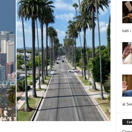
tutti 
al Se
Cat
Cron