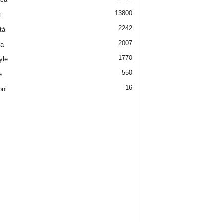
13800
i
2242
tà
2007
ra
1770
yle
550
e
16
oni