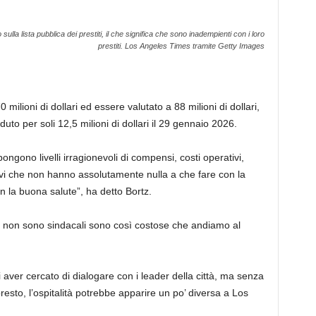
 sulla lista pubblica dei prestiti, il che significa che sono inadempienti con i loro
prestiti.
Los Angeles Times tramite Getty Images
milioni di dollari ed essere valutato a 88 milioni di dollari,
uto per soli 12,5 milioni di dollari il 29 gennaio 2026.
ongono livelli irragionevoli di compensi, costi operativi,
ativi che non hanno assolutamente nulla a che fare con la
 la buona salute”, ha detto Bortz.
 non sono sindacali sono così costose che andiamo al
i aver cercato di dialogare con i leader della città, ma senza
esto, l’ospitalità potrebbe apparire un po’ diversa a Los