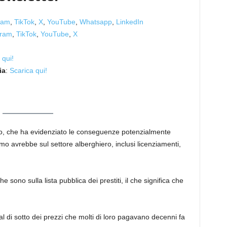
ram
,
TikTok
,
X
,
YouTube
,
Whatsapp
,
LinkedIn
gram
,
TikTok
,
YouTube
,
X
i qui!
ia
:
Scarica qui!
o, che ha evidenziato le conseguenze potenzialmente
mo avrebbe sul settore alberghiero, inclusi licenziamenti,
he sono sulla lista pubblica dei prestiti, il che significa che
al di sotto dei prezzi che molti di loro pagavano decenni fa