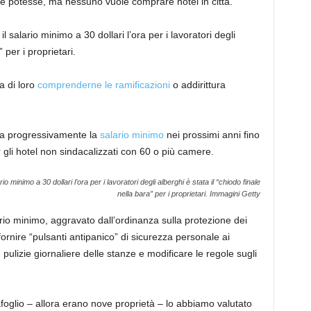
e potesse, ma nessuno vuole comprare hotel in città.
il salario minimo a 30 dollari l’ora per i lavoratori degli
 per i proprietari.
a di loro
comprenderne le ramificazioni
o addirittura
ta progressivamente la
salario minimo
nei prossimi anni fino
r gli hotel non sindacalizzati con 60 o più camere.
 minimo a 30 dollari l’ora per i lavoratori degli alberghi è stata il “chiodo finale
nella bara” per i proprietari.
Immagini Getty
rio minimo, aggravato dall’ordinanza sulla protezione dei
ornire “pulsanti antipanico” di sicurezza personale ai
 pulizie giornaliere delle stanze e modificare le regole sugli
foglio – allora erano nove proprietà – lo abbiamo valutato