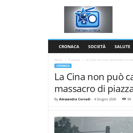
P
o
r
t
a
d
a
CRONACA
SOCIETÀ
SALUTE
E
s
Home
Cronaca
La Cina non può cancellare la me
t
CRONACA
r
La Cina non può c
e
l
massacro di piazz
a
By
Alessandra Corradi
-
4 Giugno 2026
99