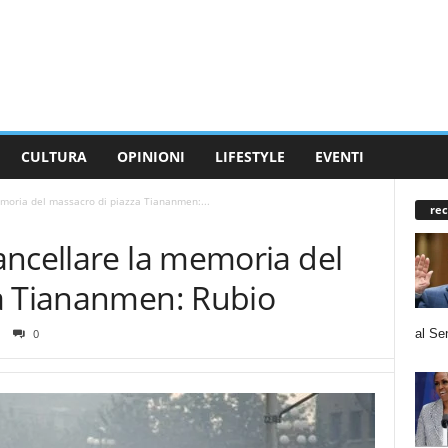
CULTURA
OPINIONI
LIFESTYLE
EVENTI
moria del massacro di piazza Tiananmen:...
rec
ancellare la memoria del
a Tiananmen: Rubio
al Se
0