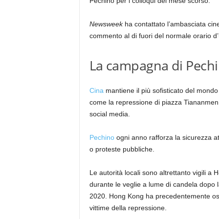
Pechino per i colloqui del mese scorso.
Newsweek
ha contattato l’ambasciata cin
commento al di fuori del normale orario d’u
La campagna di Pechi
Cina
mantiene il più sofisticato del mond
come la repressione di piazza Tiananme
social media.
Pechino
ogni anno rafforza la sicurezza
o proteste pubbliche.
Le autorità locali sono altrettanto vigili
durante le veglie a lume di candela dopo la 
2020. Hong Kong ha precedentemente ospi
vittime della repressione.