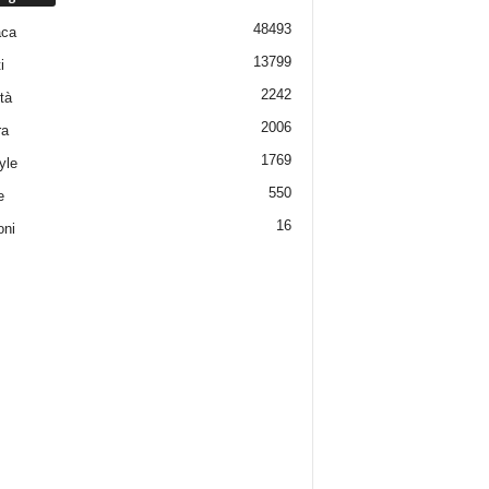
48493
aca
13799
i
2242
tà
2006
ra
1769
yle
550
e
16
oni