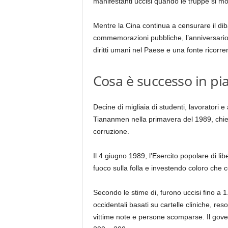
manifestanti uccisi quando le truppe si mo
Mentre la Cina continua a censurare il di
commemorazioni pubbliche, l’anniversario r
diritti umani nel Paese e una fonte ricorr
Cosa è successo in p
Decine di migliaia di studenti, lavoratori e
Tiananmen nella primavera del 1989, chiede
corruzione.
Il 4 giugno 1989, l’Esercito popolare di l
fuoco sulla folla e investendo coloro che 
Secondo le stime di, furono uccisi fino a 1.
occidentali basati su cartelle cliniche, res
vittime note e persone scomparse. Il gove