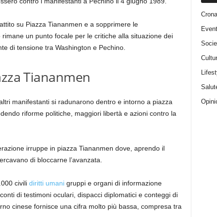
ssero contro i manifestanti a Pechino il 4 giugno 1989.
Cron
battito su Piazza Tiananmen e a sopprimere le
Event
imane un punto focale per le critiche alla situazione dei
Socie
ente di tensione tra Washington e Pechino.
Cultu
iazza Tiananmen
Lifest
Salut
Opini
 altri manifestanti si radunarono dentro e intorno a piazza
ndo riforme politiche, maggiori libertà e azioni contro la
iberazione irruppe in piazza Tiananmen dove, aprendo il
cercavano di bloccarne l’avanzata.
000 civili
diritti umani
gruppi e organi di informazione
oconti di testimoni oculari, dispacci diplomatici e conteggi di
rno cinese fornisce una cifra molto più bassa, compresa tra