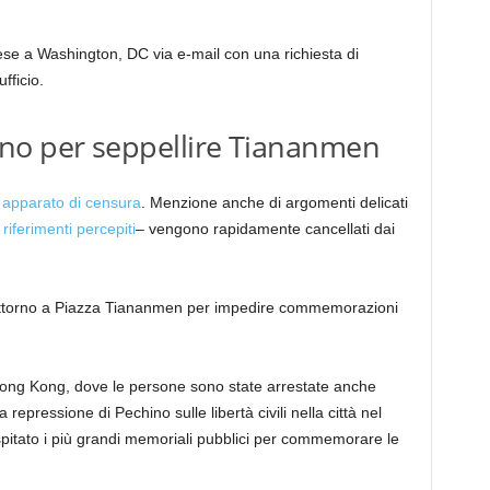
ese a Washington, DC via e-mail con una richiesta di
fficio.
no per seppellire Tiananmen
o
apparato di censura
. Menzione anche di argomenti delicati
n
riferimenti percepiti
– vengono rapidamente cancellati dai
 attorno a Piazza Tiananmen per impedire commemorazioni
 a Hong Kong, dove le persone sono state arrestate anche
repressione di Pechino sulle libertà civili nella città nel
tato i più grandi memoriali pubblici per commemorare le