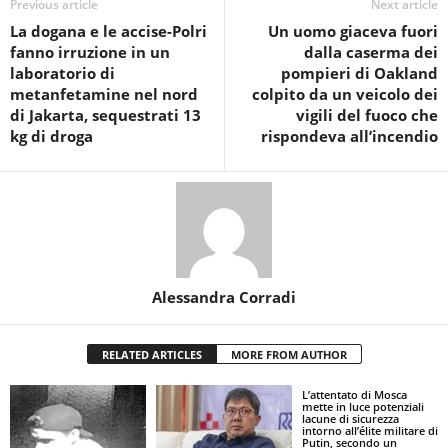
Previous article
Next article
La dogana e le accise-Polri
Un uomo giaceva fuori
fanno irruzione in un
dalla caserma dei
laboratorio di
pompieri di Oakland
metanfetamine nel nord
colpito da un veicolo dei
di Jakarta, sequestrati 13
vigili del fuoco che
kg di droga
rispondeva all’incendio
Alessandra Corradi
RELATED ARTICLES
MORE FROM AUTHOR
L’attentato di Mosca
mette in luce potenziali
lacune di sicurezza
intorno all’élite militare di
Putin, secondo un