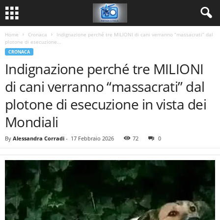
Home
Cronaca
Indignazione perché tre MILIONI di cani verranno “massacrati” dal
plotone di esecuzione...
CRONACA
Indignazione perché tre MILIONI
di cani verranno “massacrati” dal
plotone di esecuzione in vista dei
Mondiali
By
Alessandra Corradi
-
17 Febbraio 2026
72
0