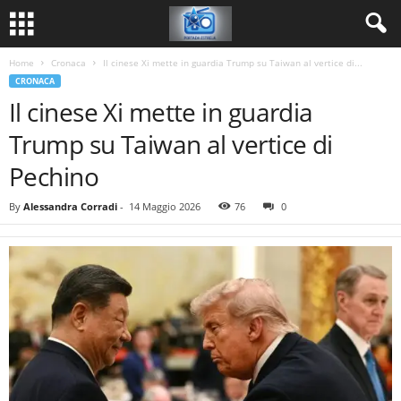
Home
Cronaca
Il cinese Xi mette in guardia Trump su Taiwan al vertice di...
CRONACA
Il cinese Xi mette in guardia
Trump su Taiwan al vertice di
Pechino
By
Alessandra Corradi
-
14 Maggio 2026
76
0