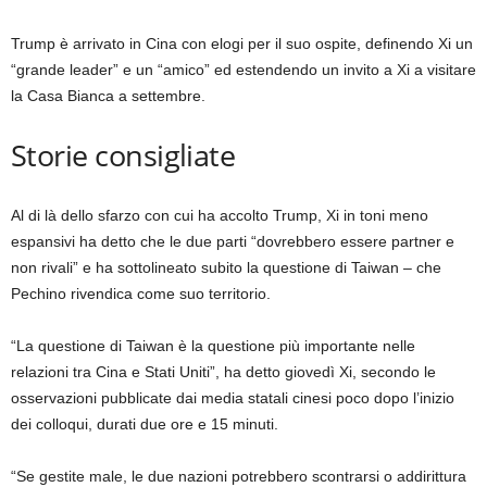
Trump è arrivato in Cina con elogi per il suo ospite, definendo Xi un
“grande leader” e un “amico” ed estendendo un invito a Xi a visitare
la Casa Bianca a settembre.
Storie consigliate
elenco
fine
Al di là dello sfarzo con cui ha accolto Trump, Xi in toni meno
di
dell’elenco
espansivi ha detto che le due parti “dovrebbero essere partner e
4
non rivali” e ha sottolineato subito la questione di Taiwan – che
elementi
Pechino rivendica come suo territorio.
“La questione di Taiwan è la questione più importante nelle
relazioni tra Cina e Stati Uniti”, ha detto giovedì Xi, secondo le
osservazioni pubblicate dai media statali cinesi poco dopo l’inizio
dei colloqui, durati due ore e 15 minuti.
“Se gestite male, le due nazioni potrebbero scontrarsi o addirittura