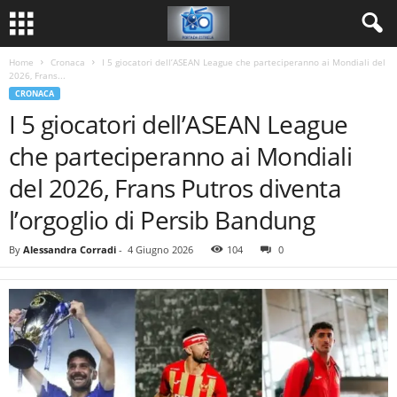
Home
Cronaca
I 5 giocatori dell’ASEAN League che parteciperanno ai Mondiali del
2026, Frans...
CRONACA
I 5 giocatori dell’ASEAN League
che parteciperanno ai Mondiali
del 2026, Frans Putros diventa
l’orgoglio di Persib Bandung
By
Alessandra Corradi
-
4 Giugno 2026
104
0