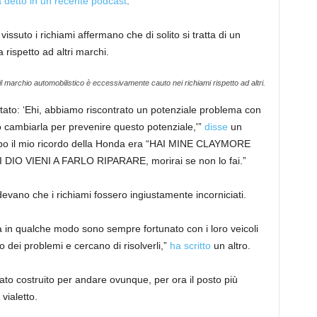
 detto in un recente podcast
.
vissuto i richiami affermano che di solito si tratta di un
 rispetto ad altri marchi.
il marchio automobilistico è eccessivamente cauto nei richiami rispetto ad altri.
 stato: ‘Ehi, abbiamo riscontrato un potenziale problema con
o cambiarla per prevenire questo potenziale,'”
disse
un
mpo il mio ricordo della Honda era “HAI MINE CLAYMORE
 VIENI A FARLO RIPARARE, morirai se non lo fai.”
evano che i richiami fossero ingiustamente incorniciati.
 in qualche modo sono sempre fortunato con i loro veicoli
 dei problemi e cercano di risolverli,”
ha scritto
un altro.
to costruito per andare ovunque, per ora il posto più
vialetto.