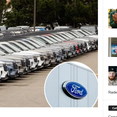
Raide
Cat
Cron