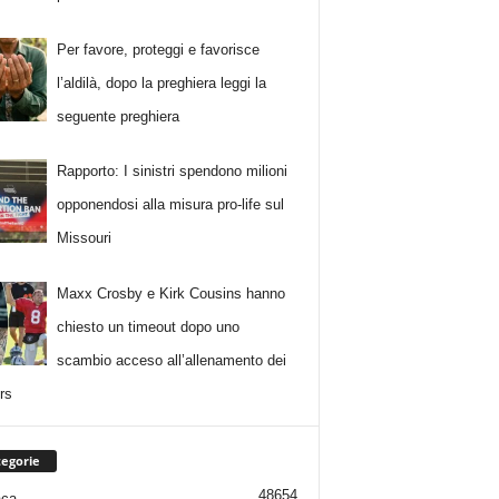
Per favore, proteggi e favorisce
l’aldilà, dopo la preghiera leggi la
seguente preghiera
Rapporto: I sinistri spendono milioni
opponendosi alla misura pro-life sul
Missouri
Maxx Crosby e Kirk Cousins hanno
chiesto un timeout dopo uno
scambio acceso all’allenamento dei
rs
egorie
48654
aca