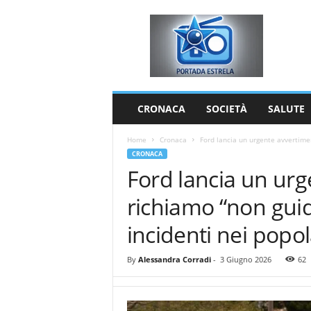
P
o
r
t
a
d
a
CRONACA
SOCIETÀ
SALUTE
E
s
Home
Cronaca
Ford lancia un urgente avvertimen
t
CRONACA
r
Ford lancia un urg
e
l
richiamo “non guida
a
incidenti nei popo
By
Alessandra Corradi
-
3 Giugno 2026
62