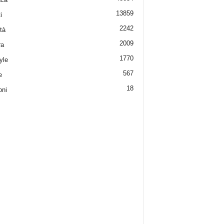
13859
i
2242
tà
2009
ra
1770
yle
567
e
18
oni