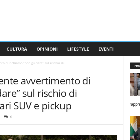
CULTURA
OPINIONI
LIFESTYLE
EVENTI
to di richiamo “non guidare” sul rischio di...
rec
ente avvertimento di
re” sul rischio di
lari SUV e pickup
rappr
0