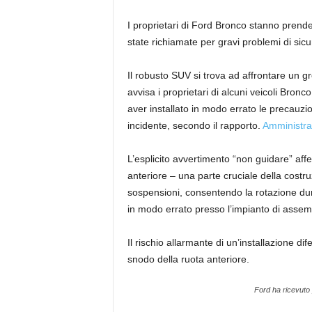
I proprietari di Ford Bronco stanno prend
state richiamate per gravi problemi di sic
Il robusto SUV si trova ad affrontare un g
avvisa i proprietari di alcuni veicoli Br
aver installato in modo errato le precauzio
incidente, secondo il rapporto.
Amministraz
L’esplicito avvertimento “non guidare” affer
anteriore – una parte cruciale della costru
sospensioni, consentendo la rotazione duran
in modo errato presso l’impianto di assem
Il rischio allarmante di un’installazione dif
snodo della ruota anteriore.
Ford ha ricevuto p