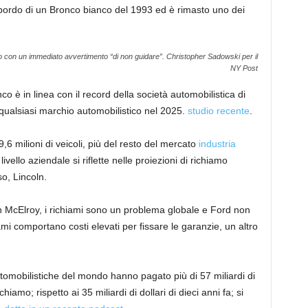
bordo di un Bronco bianco del 1993 ed è rimasto uno dei
o con un immediato avvertimento “di non guidare”.
Christopher Sadowski per il
NY Post
o è in linea con il record della società automobilistica di
 qualsiasi marchio automobilistico nel 2025.
studio recente
.
,6 milioni di veicoli, più del resto del mercato
industria
vello aziendale si riflette nelle proiezioni di richiamo
so, Lincoln.
hn McElroy, i richiami sono un problema globale e Ford non
iami comportano costi elevati per fissare le garanzie, un altro
utomobilistiche del mondo hanno pagato più di 57 miliardi di
chiamo; rispetto ai 35 miliardi di dollari di dieci anni fa; si