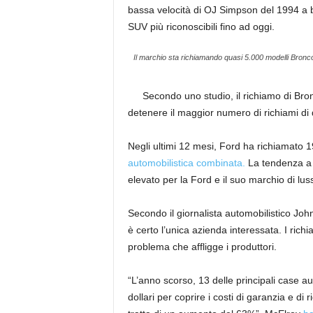
bassa velocità di OJ Simpson del 1994 a 
SUV più riconoscibili fino ad oggi.
Il marchio sta richiamando quasi 5.000 modelli Bronc
Secondo uno studio, il richiamo di Bronc
detenere il maggior numero di richiami di
Negli ultimi 12 mesi, Ford ha richiamato 19
automobilistica combinata.
La tendenza a li
elevato per la Ford e il suo marchio di lus
Secondo il giornalista automobilistico Jo
è certo l’unica azienda interessata. I rich
problema che affligge i produttori.
“L’anno scorso, 13 delle principali case a
dollari per coprire i costi di garanzia e di ri