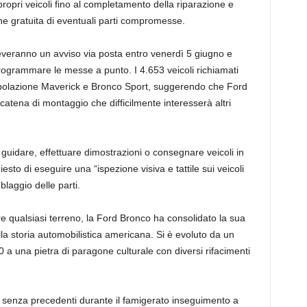
 propri veicoli fino al completamento della riparazione e
one gratuita di eventuali parti compromesse.
everanno un avviso via posta entro venerdì 5 giugno e
 programmare le messe a punto. I 4.653 veicoli richiamati
opolazione Maverick e Bronco Sport, suggerendo che Ford
catena di montaggio che difficilmente interesserà altri
n guidare, effettuare dimostrazioni o consegnare veicoli in
iesto di eseguire una “ispezione visiva e tattile sui veicoli
blaggio delle parti.
e qualsiasi terreno, la Ford Bronco ha consolidato la sua
lla storia automobilistica americana. Si è evoluto da un
0 a una pietra di paragone culturale con diversi rifacimenti
le senza precedenti durante il famigerato inseguimento a