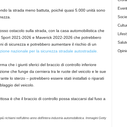
Event
endo la strada meno battuta, poiché quasi 5.000 unità sono
Socie
urezza.
Cultu
rosso ostacolo sulla strada, con la casa automobilistica che
Lifest
onco Sport 2021-2026 e Maverick 2022-2026 che potrebbero
Salut
ni di sicurezza e potrebbero aumentare il rischio di un
Opini
ione nazionale per la sicurezza stradale autostradale.
ma che i giunti sferici del braccio di controllo inferiore
zione che funge da cerniera tra le ruote del veicolo e le sue
te lo sterzo – potrebbero essere stati installati o riparati
blaggio del veicolo.
ettosa è che il braccio di controllo possa staccarsi dal fuso a
iù richiami nell’ultimo anno dell’intera industria automobilistica.
Immagini Getty