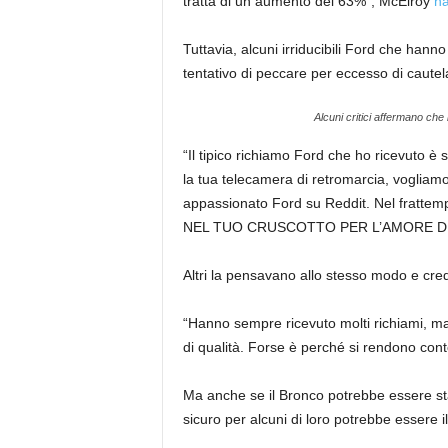
tratta di un aumento del 63%”, McElroy
ha
Tuttavia, alcuni irriducibili Ford che hanno 
tentativo di peccare per eccesso di cautela
Alcuni critici affermano che 
“Il tipico richiamo Ford che ho ricevuto è
la tua telecamera di retromarcia, vogliam
appassionato Ford su Reddit. Nel fratte
NEL TUO CRUSCOTTO PER L’AMORE DI DIO
Altri la pensavano allo stesso modo e cred
“Hanno sempre ricevuto molti richiami, ma
di qualità. Forse è perché si rendono conto
Ma anche se il Bronco potrebbe essere sta
sicuro per alcuni di loro potrebbe essere il 