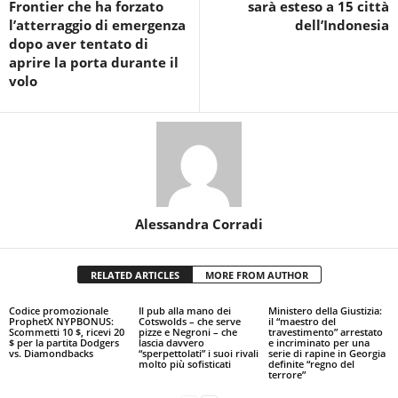
Frontier che ha forzato
sarà esteso a 15 città
l’atterraggio di emergenza
dell’Indonesia
dopo aver tentato di
aprire la porta durante il
volo
Alessandra Corradi
RELATED ARTICLES
MORE FROM AUTHOR
Codice promozionale
Il pub alla mano dei
Ministero della Giustizia:
ProphetX NYPBONUS:
Cotswolds – che serve
il “maestro del
Scommetti 10 $, ricevi 20
pizze e Negroni – che
travestimento” arrestato
$ per la partita Dodgers
lascia davvero
e incriminato per una
vs. Diamondbacks
“sperpettolati” i suoi rivali
serie di rapine in Georgia
molto più sofisticati
definite “regno del
terrore”