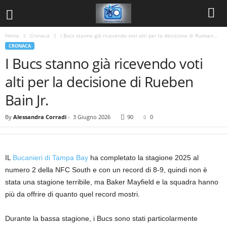
Home
Cronaca
I Bucs stanno già ricevendo voti alti per la decisione di Rueben...
CRONACA
I Bucs stanno già ricevendo voti
alti per la decisione di Rueben
Bain Jr.
By
Alessandra Corradi
-
3 Giugno 2026
90
0
IL
Bucanieri di Tampa Bay
ha completato la stagione 2025 al
numero 2 della NFC South e con un record di 8-9, quindi non è
stata una stagione terribile, ma Baker Mayfield e la squadra hanno
più da offrire di quanto quel record mostri.
Durante la bassa stagione, i Bucs sono stati particolarmente