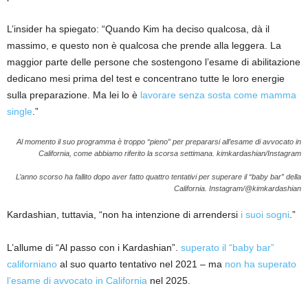
L’insider ha spiegato: “Quando Kim ha deciso qualcosa, dà il
massimo, e questo non è qualcosa che prende alla leggera. La
maggior parte delle persone che sostengono l’esame di abilitazione
dedicano mesi prima del test e concentrano tutte le loro energie
sulla preparazione. Ma lei lo è
lavorare senza sosta come mamma
single
.”
Al momento il suo programma è troppo “pieno” per prepararsi all’esame di avvocato in
California, come abbiamo riferito la scorsa settimana.
kimkardashian/Instagram
L’anno scorso ha fallito dopo aver fatto quattro tentativi per superare il “baby bar” della
California.
Instagram/@kimkardashian
Kardashian, tuttavia, “non ha intenzione di arrendersi
i suoi sogni
.”
L’allume di “Al passo con i Kardashian”.
superato il “baby bar”
californiano
al suo quarto tentativo nel 2021 – ma
non ha superato
l’esame di avvocato in California
nel 2025.