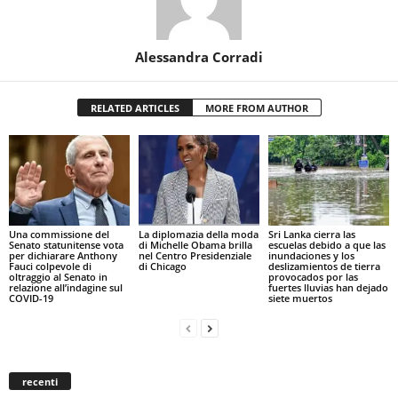
Alessandra Corradi
RELATED ARTICLES
MORE FROM AUTHOR
Una commissione del
La diplomazia della moda
Sri Lanka cierra las
Senato statunitense vota
di Michelle Obama brilla
escuelas debido a que las
per dichiarare Anthony
nel Centro Presidenziale
inundaciones y los
Fauci colpevole di
di Chicago
deslizamientos de tierra
oltraggio al Senato in
provocados por las
relazione all’indagine sul
fuertes lluvias han dejado
COVID-19
siete muertos
recenti