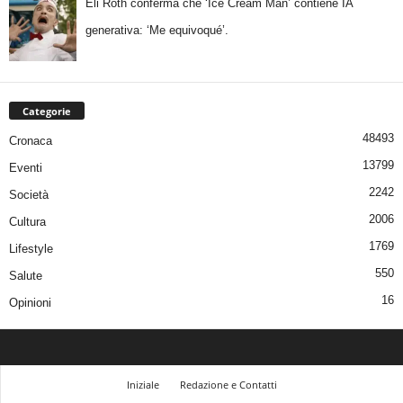
Eli Roth conferma che ‘Ice Cream Man’ contiene IA
generativa: ‘Me equivoqué’.
Categorie
48493
Cronaca
13799
Eventi
2242
Società
2006
Cultura
1769
Lifestyle
550
Salute
16
Opinioni
Iniziale
Redazione e Contatti