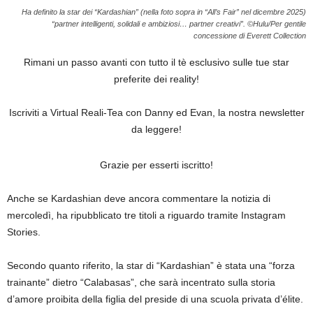
Ha definito la star dei “Kardashian” (nella foto sopra in “All’s Fair” nel dicembre 2025)
“partner intelligenti, solidali e ambiziosi… partner creativi”.
©Hulu/Per gentile
concessione di Everett Collection
Rimani un passo avanti con tutto il tè esclusivo sulle tue star
preferite dei reality!
Iscriviti a Virtual Reali-Tea con Danny ed Evan, la nostra newsletter
da leggere!
Grazie per esserti iscritto!
Anche se Kardashian deve ancora commentare la notizia di
mercoledì, ha ripubblicato tre titoli a riguardo tramite Instagram
Stories.
Secondo quanto riferito, la star di “Kardashian” è stata una “forza
trainante” dietro “Calabasas”, che sarà incentrato sulla storia
d’amore proibita della figlia del preside di una scuola privata d’élite.