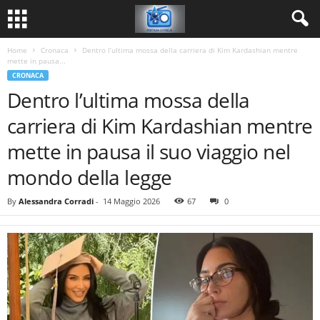
Home
Cronaca
Dentro l’ultima mossa della carriera di Kim Kardashian mentre
mette in pausa...
CRONACA
Dentro l’ultima mossa della
carriera di Kim Kardashian mentre
mette in pausa il suo viaggio nel
mondo della legge
By
Alessandra Corradi
-
14 Maggio 2026
67
0