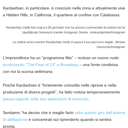
Kardashian, in particolare, è cresciuto nella zona e attualmente vive
a Hidden Hills, in California, il quartiere al confine con Calabasas.
Kardashian (nella foto sopra il 28 gennaio) non ha ancora commentato la notizia ma ha
ripubblicato l’annuncio tramite Instagram Stories.
kimkardashian/Instagram
La notizia arriva mentre Kardashian mette in pausa il suo percorso legale.
Simone
Harouche/Instagram
L’imprenditrice ha un “programma fitto” – incluso un nuovo ruolo
producendo “The Fear of 13” a Broadway
– una fonte condivisa
con noi la scorsa settimana.
Poiché Kardashian è “fortemente coinvolta nelle riprese e nella
produzione di diversi progetti”, ha fatto notizia temporaneamente
pausa urgente sulle sue aspirazioni di avvocato
.
Sentiamo “ha deciso che è meglio farlo
salta questo giro dell’esame
di abilitazione
e concentrati sul riprenderlo quando si sentirà
pronta.