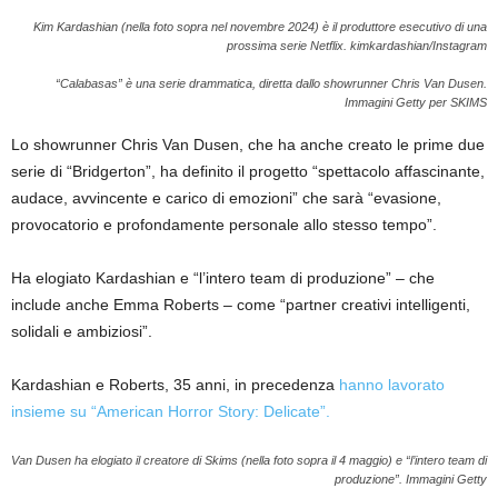
Kim Kardashian (nella foto sopra nel novembre 2024) è il produttore esecutivo di una
prossima serie Netflix.
kimkardashian/Instagram
“Calabasas” è una serie drammatica, diretta dallo showrunner Chris Van Dusen.
Immagini Getty per SKIMS
Lo showrunner Chris Van Dusen, che ha anche creato le prime due
serie di “Bridgerton”, ha definito il progetto “spettacolo affascinante,
audace, avvincente e carico di emozioni” che sarà “evasione,
provocatorio e profondamente personale allo stesso tempo”.
Ha elogiato Kardashian e “l’intero team di produzione” – che
include anche Emma Roberts – come “partner creativi intelligenti,
solidali e ambiziosi”.
Kardashian e Roberts, 35 anni, in precedenza
hanno lavorato
insieme su “American Horror Story: Delicate”.
Van Dusen ha elogiato il creatore di Skims (nella foto sopra il 4 maggio) e “l’intero team di
produzione”.
Immagini Getty