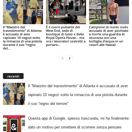
Il “Maestro del
È il cuore pulsante del
Campione di nuoto nudo
travestimento” di Atlanta
West End, sede di
accusato di aver picchiato
è accusato di aver
boutique di lusso e della
a morte una guardia di
rapinato 10 negozi sotto
Royal Opera House… ma
sicurezza con una
la minaccia di una pistola
ora i lavoratori costretti a
bottiglia d’acqua in un
durante il suo “regno
portare...
resort alle Hawaii
del...
recenti
Il “Maestro del travestimento” di Atlanta è accusato di aver
rapinato 10 negozi sotto la minaccia di una pistola durante
il suo “regno del terrore”
Questa app di Google, spesso trascurata, mi ha finalmente
dato un motivo per smettere di scorrere senza pensare