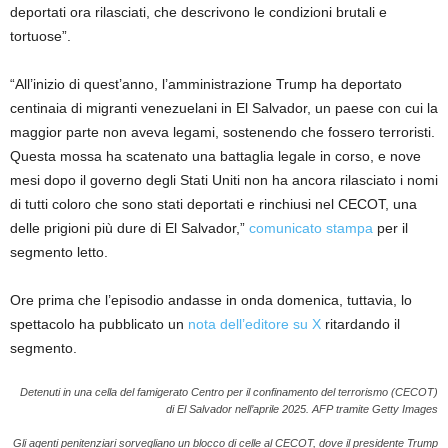
deportati ora rilasciati, che descrivono le condizioni brutali e
tortuose”.
“All’inizio di quest’anno, l’amministrazione Trump ha deportato
centinaia di migranti venezuelani in El Salvador, un paese con cui la
maggior parte non aveva legami, sostenendo che fossero terroristi.
Questa mossa ha scatenato una battaglia legale in corso, e nove
mesi dopo il governo degli Stati Uniti non ha ancora rilasciato i nomi
di tutti coloro che sono stati deportati e rinchiusi nel CECOT, una
delle prigioni più dure di El Salvador,”
comunicato stampa
per il
segmento letto.
Ore prima che l’episodio andasse in onda domenica, tuttavia, lo
spettacolo ha pubblicato un
nota dell’editore su X
ritardando il
segmento.
Detenuti in una cella del famigerato Centro per il confinamento del terrorismo (CECOT)
di El Salvador nell’aprile 2025.
AFP tramite Getty Images
Gli agenti penitenziari sorvegliano un blocco di celle al CECOT, dove il presidente Trump