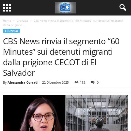
Home
Cronaca
CBS News rinvia il segmento “60 Minutes” sui detenuti migranti
dalla prigione...
CRONACA
CBS News rinvia il segmento “60
Minutes” sui detenuti migranti
dalla prigione CECOT di El
Salvador
By
Alessandra Corradi
-
22 Dicembre 2025
115
0