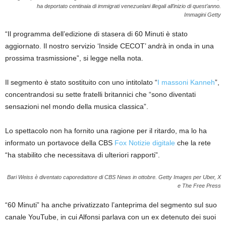
ha deportato centinaia di immigrati venezuelani illegali all’inizio di quest’anno.
Immagini Getty
“Il programma dell’edizione di stasera di 60 Minuti è stato
aggiornato. Il nostro servizio ‘Inside CECOT’ andrà in onda in una
prossima trasmissione”, si legge nella nota.
Il segmento è stato sostituito con uno intitolato “
I massoni Kanneh
”,
concentrandosi su sette fratelli britannici che “sono diventati
sensazioni nel mondo della musica classica”.
Lo spettacolo non ha fornito una ragione per il ritardo, ma lo ha
informato un portavoce della CBS
Fox Notizie digitale
che la rete
“ha stabilito che necessitava di ulteriori rapporti”.
Bari Weiss è diventato caporedattore di CBS News in ottobre.
Getty Images per Uber, X
e The Free Press
“60 Minuti” ha anche privatizzato l’anteprima del segmento sul suo
canale YouTube, in cui Alfonsi parlava con un ex detenuto dei suoi