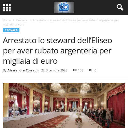
Home
Cronaca
Arrestato lo steward dell’Eliseo per aver rubato argenteria per
migliaia di euro
CRONACA
Arrestato lo steward dell’Eliseo
per aver rubato argenteria per
migliaia di euro
By
Alessandra Corradi
-
22 Dicembre 2025
135
0