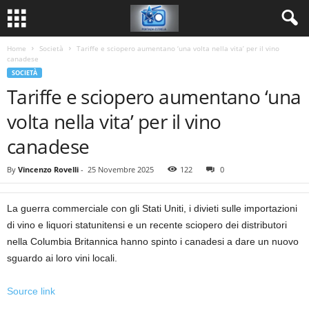
Home
Società
Tariffe e sciopero aumentano ‘una volta nella vita’ per il vino
canadese
SOCIETÀ
Tariffe e sciopero aumentano ‘una
volta nella vita’ per il vino
canadese
By
Vincenzo Rovelli
-
25 Novembre 2025
122
0
La guerra commerciale con gli Stati Uniti, i divieti sulle importazioni
di vino e liquori statunitensi e un recente sciopero dei distributori
nella Columbia Britannica hanno spinto i canadesi a dare un nuovo
sguardo ai loro vini locali.
Source link