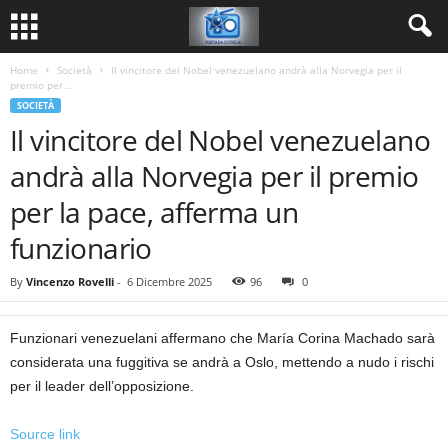
Home
Società
Il vincitore del Nobel venezuelano andrà alla Norvegia per il
premio per...
SOCIETÀ
Il vincitore del Nobel venezuelano
andrà alla Norvegia per il premio
per la pace, afferma un
funzionario
By
Vincenzo Rovelli
-
6 Dicembre 2025
96
0
Funzionari venezuelani affermano che María Corina Machado sarà
considerata una fuggitiva se andrà a Oslo, mettendo a nudo i rischi
per il leader dell’opposizione.
Source link