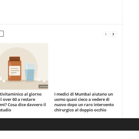
ivitaminico al giorno
I medici di Mumbai aiutano un
li over 60 a restare
uomo quasi cieco a vedere di
i? Cosa dice davvero il
nuovo dopo un raro intervento
studio
chirurgico al doppio occhio