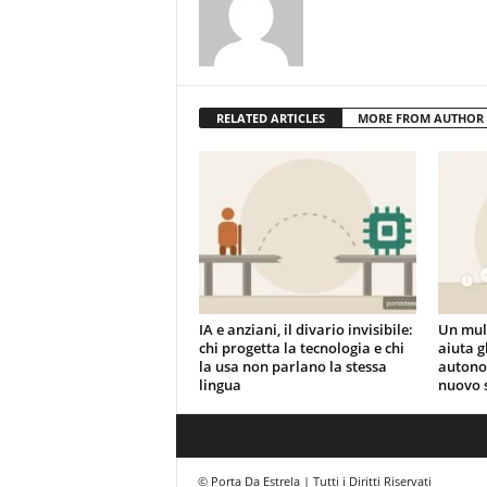
RELATED ARTICLES
MORE FROM AUTHOR
IA e anziani, il divario invisibile:
Un mult
chi progetta la tecnologia e chi
aiuta g
la usa non parlano la stessa
autonom
lingua
nuovo 
© Porta Da Estrela | Tutti i Diritti Riservati