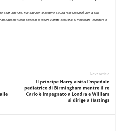
rze parti, agenzie. Mid-day non si assume alcuna responsabilità per la sua
-day management/mid-day.com si riserva il diritto esclusivo di modificare, eliminare o
Next article
Il principe Harry visita l’ospedale
pediatrico di Birmingham mentre il re
alle
Carlo è impegnato a Londra e William
si dirige a Hastings