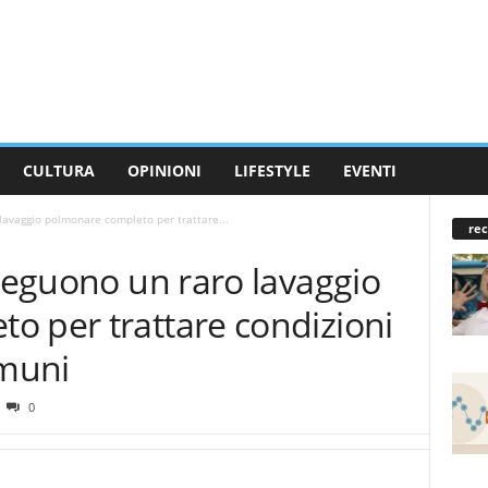
CULTURA
OPINIONI
LIFESTYLE
EVENTI
 lavaggio polmonare completo per trattare...
rec
eseguono un raro lavaggio
o per trattare condizioni
muni
0