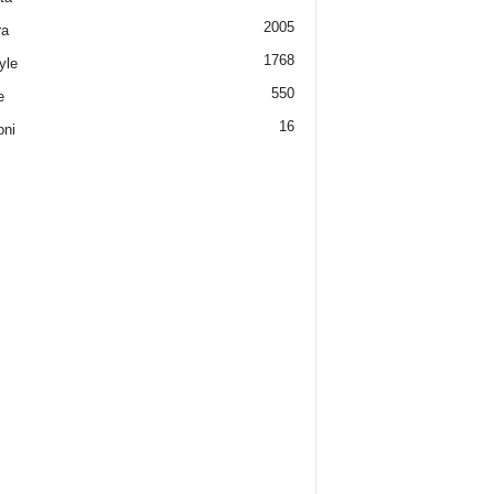
2005
ra
1768
yle
550
e
16
oni