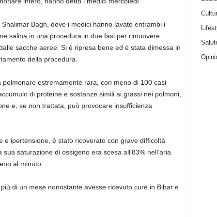
onare intero, hanno detto i medici mercoledì.
Cultu
, Shalimar Bagh, dove i medici hanno lavato entrambi i
Lifest
zione salina in una procedura in due fasi per rimuovere
Salut
dalle sacche aeree. Si è ripresa bene ed è stata dimessa in
Opini
letamento della procedura.
ia polmonare estremamente rara, con meno di 100 casi
accumulo di proteine ​​e sostanze simili ai grassi nei polmoni,
e e, se non trattata, può provocare insufficienza
e e ipertensione, è stato ricoverato con grave difficoltà
La sua saturazione di ossigeno era scesa all’83% nell’aria
geno al minuto.
r più di un mese nonostante avesse ricevuto cure in Bihar e