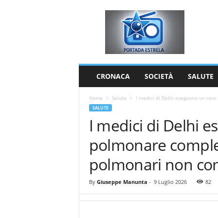
P
o
r
t
a
d
a
CRONACA
SOCIETÀ
SALUTE
E
s
Home
Salute
I medici di Delhi eseguono un raro
t
SALUTE
r
I medici di Delhi 
e
l
polmonare complet
a
polmonari non co
By
Giuseppe Manunta
-
9 Luglio 2026
82