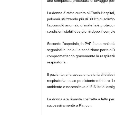
una complessa procedura di lavaggio polm
La donna è stata curata al Fortis Hospital
polmoni utilizzando più di 30 litri di solu
l’accumulo anomalo di materiale proteico 
condizioni stabili due giorni dopo il comp
Secondo l’ospedale, la PAP è una malatt
segnalati in India. La condizione porta all’
compromettendo gravemente la respirazion
respiratoria.
Il paziente, che aveva una storia di diabet
respiratoria, tosse persistente e febbre. 
ambiente e necessitava di 5-6 litri di ossi
La donna era rimasta costretta a letto pe
successivamente a Kanpur.