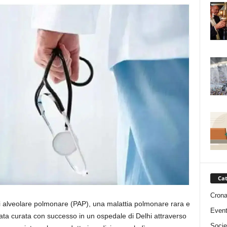
Cat
Cron
i alveolare polmonare (PAP), una malattia polmonare rara e
Event
tata curata con successo in un ospedale di Delhi attraverso
Socie