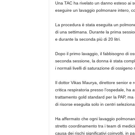
Una TAC ha rivelato un danno esteso ai su
eseguire un lavaggio polmonare intero, co
La procedura è stata eseguita un polmone 
di una settimana. Durante la prima sessione s
e durante la seconda più di 20 litri.
Dopo il primo lavaggio, il fabbisogno di os
seconda sessione, la donna è stata compl
i normali livelli di saturazione di ossigeno
Il dottor Vikas Maurya, direttore senior e 
critica respiratoria presso l’ospedale, ha 
trattamento gold standard per la PAP, ma 
di risorse eseguita solo in centri selezionat
Ha affermato che ogni lavaggio polmonare 
stretto coordinamento tra i team di medicin
causa dei rischi significativi coinvolti, in 