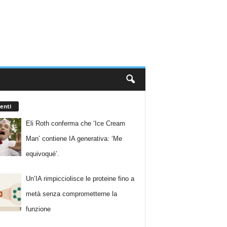
enti
Eli Roth conferma che ‘Ice Cream
Man’ contiene IA generativa: ‘Me
equivoqué’.
Un’IA rimpicciolisce le proteine fino a
metà senza comprometterne la
funzione