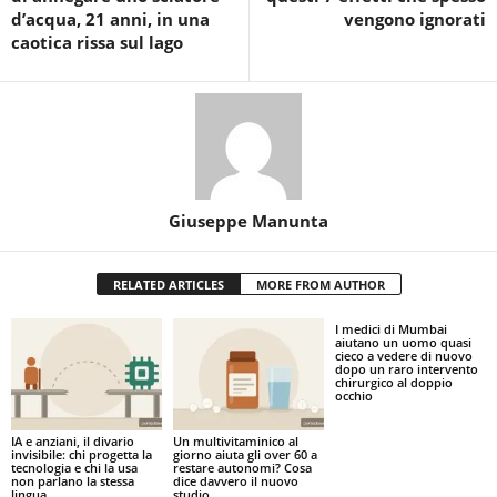
d’acqua, 21 anni, in una
vengono ignorati
caotica rissa sul lago
Giuseppe Manunta
RELATED ARTICLES
MORE FROM AUTHOR
I medici di Mumbai
aiutano un uomo quasi
cieco a vedere di nuovo
dopo un raro intervento
chirurgico al doppio
occhio
IA e anziani, il divario
Un multivitaminico al
invisibile: chi progetta la
giorno aiuta gli over 60 a
tecnologia e chi la usa
restare autonomi? Cosa
non parlano la stessa
dice davvero il nuovo
lingua
studio