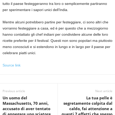
tutto il paese festeggeranno tra loro o semplicemente partiranno
per sperimentare i sapori unici dell’India.
Mentre alcuni potrebbero partire per festeggiare, ci sono altri che
vorranno festeggiare a casa, ed è per questo che a mezzogiorno
hanno contattato gli chef indiani per condividere alcune delle loro
ricette preferite per il festival. Questi non sono popolari ma piuttosto
meno conosciuti e si estendono in lungo e in largo per il paese per
celebrare piatti unici.
Source link
Previous article
Next article
Un uomo del
La tua pelle è
Massachusetts, 70 anni,
segretamente colpita dal
accusato di aver tentato
caldo, fai attenzione a
di annegare uno sciatore
questi 7 effetti che spesso