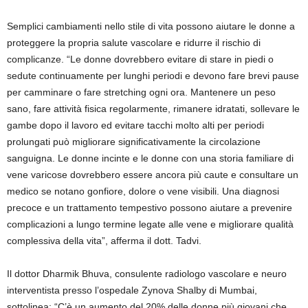
Semplici cambiamenti nello stile di vita possono aiutare le donne a
proteggere la propria salute vascolare e ridurre il rischio di
complicanze. “Le donne dovrebbero evitare di stare in piedi o
sedute continuamente per lunghi periodi e devono fare brevi pause
per camminare o fare stretching ogni ora. Mantenere un peso
sano, fare attività fisica regolarmente, rimanere idratati, sollevare le
gambe dopo il lavoro ed evitare tacchi molto alti per periodi
prolungati può migliorare significativamente la circolazione
sanguigna. Le donne incinte e le donne con una storia familiare di
vene varicose dovrebbero essere ancora più caute e consultare un
medico se notano gonfiore, dolore o vene visibili. Una diagnosi
precoce e un trattamento tempestivo possono aiutare a prevenire
complicazioni a lungo termine legate alle vene e migliorare qualità
complessiva della vita”, afferma il dott. Tadvi.
Il dottor Dharmik Bhuva, consulente radiologo vascolare e neuro
interventista presso l’ospedale Zynova Shalby di Mumbai,
sottolinea: “C’è un aumento del 20% delle donne più giovani che