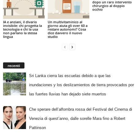
dopo un raro intervento
chirurgico al doppio
occhio
IA e anziani, il divario
Un multivitaminico al
invisibile: chi progetta la
giorno aiuta gli over 60 a
tecnologia e chi la usa
restare autonomi? Cosa
non parlano la stessa
dice davvero il nuovo
lingua
studio
recenti
Sri Lanka cierra las escuelas debido a que las
inundaciones y los deslizamientos de tierra provocados por
las fuertes lluvias han dejado siete muertos
Che sperare dell’alfombra rossa del Festival del Cinema di
Venezia di quest’anno, dalle sorelle Mara fino a Robert
Pattinson