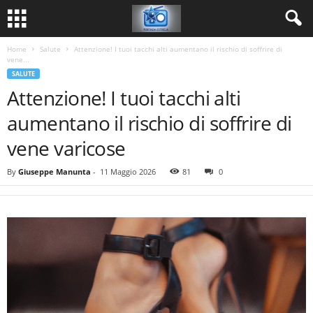
Home
Salute
Attenzione! I tuoi tacchi alti aumentano il rischio di soffrire di
vene...
SALUTE
Attenzione! I tuoi tacchi alti
aumentano il rischio di soffrire di
vene varicose
By
Giuseppe Manunta
-
11 Maggio 2026
81
0