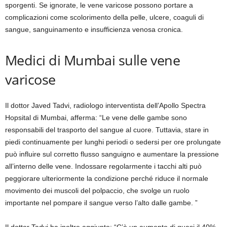
sporgenti. Se ignorate, le vene varicose possono portare a
complicazioni come scolorimento della pelle, ulcere, coaguli di
sangue, sanguinamento e insufficienza venosa cronica.
Medici di Mumbai sulle vene
varicose
Il dottor Javed Tadvi, radiologo interventista dell’Apollo Spectra
Hopsital di Mumbai, afferma: “Le vene delle gambe sono
responsabili del trasporto del sangue al cuore. Tuttavia, stare in
piedi continuamente per lunghi periodi o sedersi per ore prolungate
può influire sul corretto flusso sanguigno e aumentare la pressione
all’interno delle vene. Indossare regolarmente i tacchi alti può
peggiorare ulteriormente la condizione perché riduce il normale
movimento dei muscoli del polpaccio, che svolge un ruolo
importante nel pompare il sangue verso l’alto dalle gambe. ”
Il dottor Tadvi ha inoltre aggiunto: “C’è un aumento di quasi il 40%