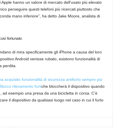
ivi Apple hanno un valore di mercato dell’usato più elevato
co perseguire questi telefoni più ricercati piuttosto che
conda mano inferiore”, ha detto Jake Moore, analista di
così fortunato
ndano di mira specificamente gli iPhone a causa del loro
dispositivo Android venisse rubato, esistono funzionalità di
a perdita.
ha acquisito funzionalità di sicurezza antifurto sempre più
Blocco rilevamento furti
che bloccherà il dispositivo quando
to, ad esempio una presa da una bicicletta in corsa. C’è
re il dispositivo da qualsiasi luogo nel caso in cui il furto