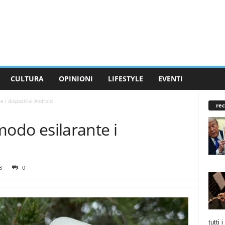
CULTURA
OPINIONI
LIFESTYLE
EVENTI
e i dispositivi Android
rec
 modo esilarante i
8
0
tutti 