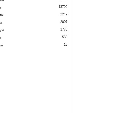
13799
i
2242
tà
2007
ra
1770
yle
550
e
16
oni