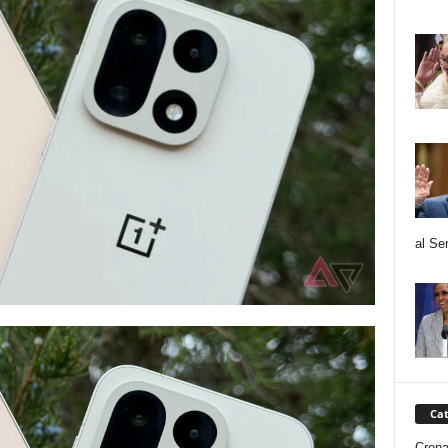
al Se
Cat
Cron