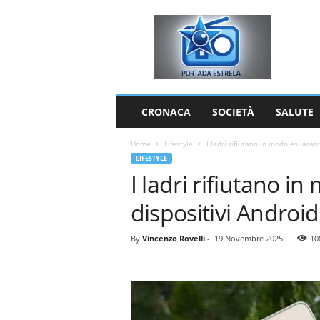
P
o
r
t
a
d
a
CRONACA
SOCIETÀ
SALUTE
E
s
Home
Lifestyle
I ladri rifiutano in modo esilarant
t
LIFESTYLE
r
I ladri rifiutano in
e
l
dispositivi Android
a
By
Vincenzo Rovelli
-
19 Novembre 2025
10