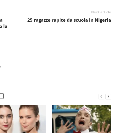
Next article
la
25 ragazze rapite da scuola in Nigeria
o la
m