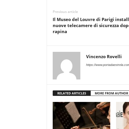
Previous article
Il Museo del Louvre di Parigi instal
nuove telecamere di sicurezza dop
rapina
Vincenzo Rovelli
https://www.portadaestrela.co
RELATED ARTICLES
MORE FROM AUTHOR