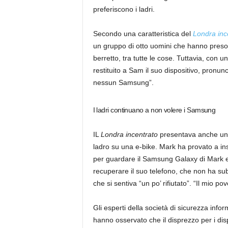
preferiscono i ladri.
Secondo una caratteristica del
Londra inc
un gruppo di otto uomini che hanno preso 
berretto, tra tutte le cose. Tuttavia, con u
restituito a Sam il suo dispositivo, pronu
nessun Samsung”.
I ladri continuano a non volere i Samsung
IL
Londra incentrato
presentava anche un 
ladro su una e-bike. Mark ha provato a ins
per guardare il Samsung Galaxy di Mark e 
recuperare il suo telefono, che non ha su
che si sentiva “un po’ rifiutato”. “Il mio po
Gli esperti della società di sicurezza info
hanno osservato che il disprezzo per i di