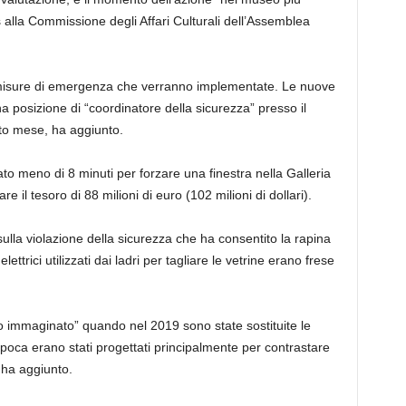
 alla Commissione degli Affari Culturali dell’Assemblea
20 misure di emergenza che verranno implementate. Le nuove
 posizione di “coordinatore della sicurezza” presso il
sto mese, ha aggiunto.
gato meno di 8 minuti per forzare una finestra nella Galleria
e il tesoro di 88 milioni di euro (102 milioni di dollari).
sulla violazione della sicurezza che ha consentito la rapina
ettrici utilizzati dai ladri per tagliare le vetrine erano frese
immaginato” quando nel 2019 sono state sostituite le
l’epoca erano stati progettati principalmente per contrastare
 ha aggiunto.