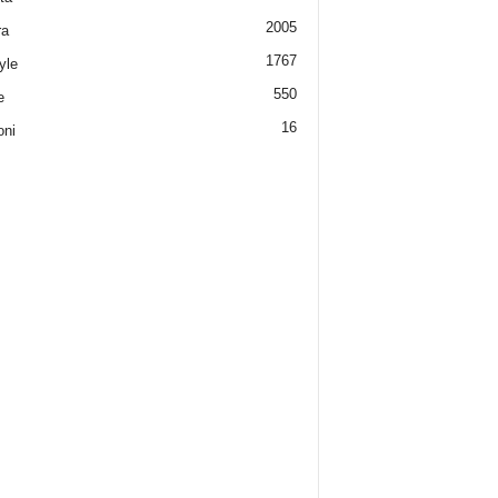
2005
ra
1767
yle
550
e
16
oni