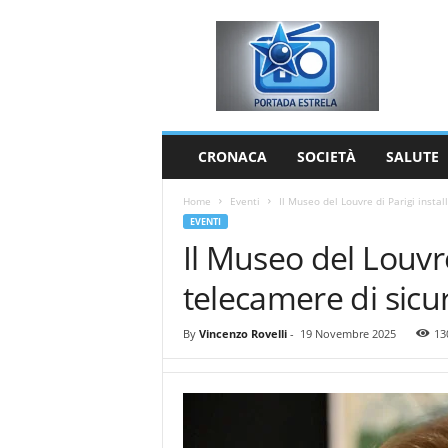
P
o
r
t
a
d
a
CRONACA
SOCIETÀ
SALUTE
E
s
Home
Eventi
Il Museo del Louvre di Parigi insta
t
EVENTI
r
Il Museo del Louvre
e
l
telecamere di sicu
a
By
Vincenzo Rovelli
-
19 Novembre 2025
13