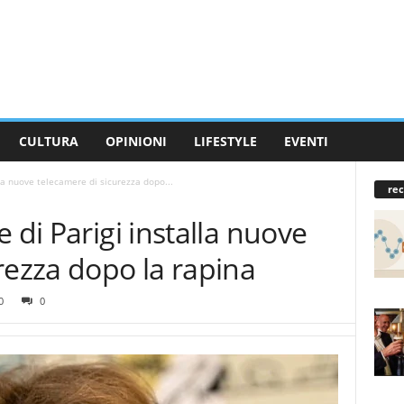
CULTURA
OPINIONI
LIFESTYLE
EVENTI
lla nuove telecamere di sicurezza dopo...
rec
 di Parigi installa nuove
rezza dopo la rapina
0
0