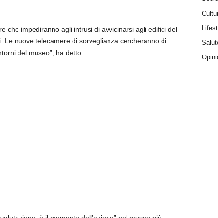
Cultu
Lifest
 che impediranno agli intrusi di avvicinarsi agli edifici del
ci. Le nuove telecamere di sorveglianza cercheranno di
Salut
torni del museo”, ha detto.
Opini
valutazione, è il momento dell’azione” nel museo più