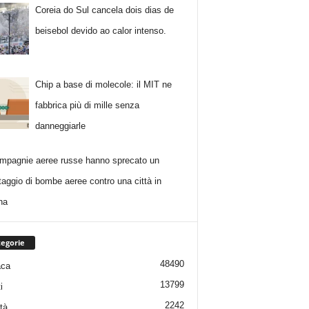
Coreia do Sul cancela dois dias de
beisebol devido ao calor intenso.
Chip a base di molecole: il MIT ne
fabbrica più di mille senza
danneggiarle
mpagnie aeree russe hanno sprecato un
taggio di bombe aeree contro una città in
na
egorie
48490
aca
13799
i
2242
tà