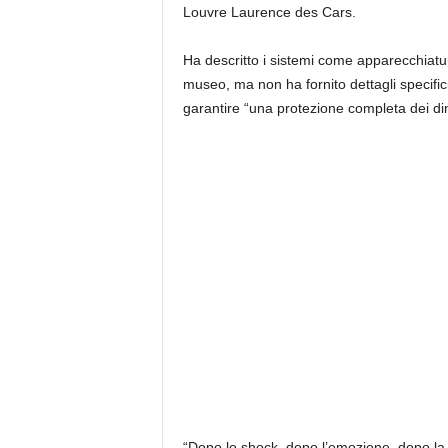
Louvre Laurence des Cars.
Ha descritto i sistemi come apparecchiature
museo, ma non ha fornito dettagli specifi
garantire “una protezione completa dei din
“Dopo lo shock, dopo l’emozione, dopo la 