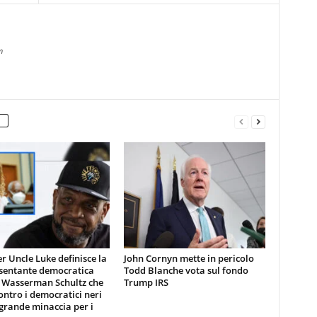
m
er Uncle Luke definisce la
John Cornyn mette in pericolo
sentante democratica
Todd Blanche vota sul fondo
 Wasserman Schultz che
Trump IRS
ontro i democratici neri
 grande minaccia per i