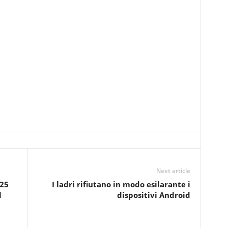
Next article
 25
I ladri rifiutano in modo esilarante i
l
dispositivi Android