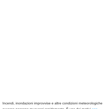
Incendi, inondazioni improvvise e altre condizioni meteorologiche
avverse possono muoversi rapidamente. È uno dei motivi
app