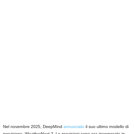
Nel novembre 2025, DeepMind
annunciato
il suo ultimo modello di
previsione, WeatherNext 2. Le previsioni sono ora incorporate in