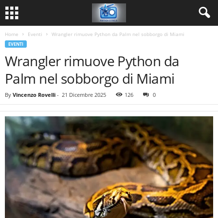
Home
Eventi
Wrangler rimuove Python da Palm nel sobborgo di Miami
EVENTI
Wrangler rimuove Python da
Palm nel sobborgo di Miami
By
Vincenzo Rovelli
-
21 Dicembre 2025
126
0