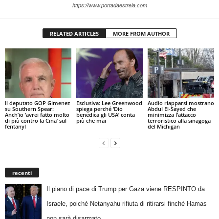
https://www.portadaestrela.com
RELATED ARTICLES
MORE FROM AUTHOR
Il deputato GOP Gimenez
Esclusiva: Lee Greenwood
Audio riapparsi mostrano
su Southern Spear:
spiega perché ‘Dio
Abdul El-Sayed che
Anch’io ‘avrei fatto molto
benedica gli USA’ conta
minimizza l’attacco
di più contro la Cina’ sul
più che mai
terroristico alla sinagoga
fentanyl
del Michigan
recenti
Il piano di pace di Trump per Gaza viene RESPINTO da
Israele, poiché Netanyahu rifiuta di ritirarsi finché Hamas
non sarà disarmato