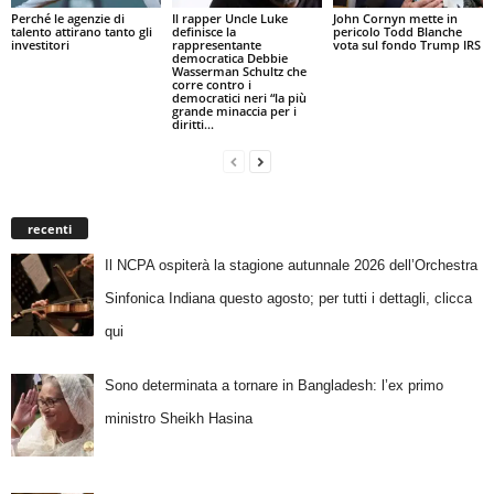
Perché le agenzie di
Il rapper Uncle Luke
John Cornyn mette in
talento attirano tanto gli
definisce la
pericolo Todd Blanche
investitori
rappresentante
vota sul fondo Trump IRS
democratica Debbie
Wasserman Schultz che
corre contro i
democratici neri “la più
grande minaccia per i
diritti...
recenti
Il NCPA ospiterà la stagione autunnale 2026 dell’Orchestra
Sinfonica Indiana questo agosto; per tutti i dettagli, clicca
qui
Sono determinata a tornare in Bangladesh: l’ex primo
ministro Sheikh Hasina