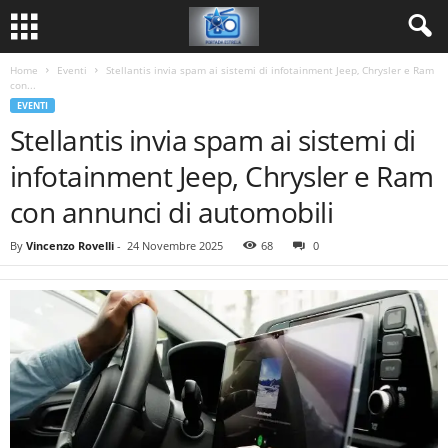
Home
Eventi
Stellantis invia spam ai sistemi di infotainment Jeep, Chrysler e Ram
con...
EVENTI
Stellantis invia spam ai sistemi di
infotainment Jeep, Chrysler e Ram
con annunci di automobili
By
Vincenzo Rovelli
-
24 Novembre 2025
68
0