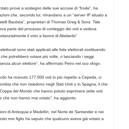
tato prove a sostegno delle sue accuse di “frode”, ha
zioni che, secondo lui, rimandano a un “server IP situato a
ratelli Bautista”, proprietari di Thomas Greg & Sons. Tale
eva parte del processo di conteggio dei voti e vedeva
sostanzialmente il voto a favore di Abelardo”.
elettorali sono stati applicati alle liste elettorali sostituendo
i che potrebbero votare più volte, o lasciando i seggi
 senza alcun elettore”, ha affermato Petro nel suo sfogo.
lardo ha ricevuto 177.000 voti in più rispetto a Cepeda, ci
ombia che non risiedono negli Stati Uniti o in Spagna, il che
 la Coppa del Mondo che hanno potuto esprimere sette voti
one che non hanno mai votato”, ha aggiunto.
oni di Antioquia e Medellín, nel Norte de Santander e nei
uesto mio figlio ha saputo che qualcuno aveva già votato a