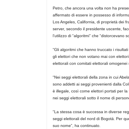
Petro, che ancora una volta non ha presen
affermato di essere in possesso di informa
Los Angeles, California, di proprietà dei f
server, secondo il presidente uscente, fac
l’utilizzo di “algoritmi” che “distorcevano 
“Gli algoritmi che hanno truccato i risultati 
gli elettori che non votano mai con elettor
elettorali con comitati elettorali omogenei
“Nei seggi elettorali della zona in cui Abe
sono addetti ai seggi provenienti dalla Col
è illegale, così come elettori portati per
nei seggi elettorali sotto il nome di pers
“La stessa cosa è successa in diverse regi
seggi elettorali del nord di Bogotá. Per q
suo nome”, ha continuato.