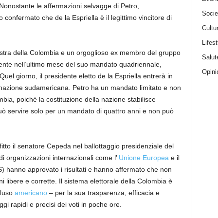
 Nonostante le affermazioni selvagge di Petro,
Socie
 confermato che de la Espriella è il legittimo vincitore di
Cultu
Lifest
nistra della Colombia e un orgoglioso ex membro del gruppo
Salut
mente nell’ultimo mese del suo mandato quadriennale,
Opini
Quel giorno, il presidente eletto de la Espriella entrerà in
 nazione sudamericana. Petro ha un mandato limitato e non
bia, poiché la costituzione della nazione stabilisce
uò servire solo per un mandato di quattro anni e non può
nfitto il senatore Cepeda nel ballottaggio presidenziale del
 di organizzazioni internazionali come l’
Unione Europea
e il
 hanno approvato i risultati e hanno affermato che non
ni libere e corrette. Il sistema elettorale della Colombia è
ncluso
americano
– per la sua trasparenza, efficacia e
ggi rapidi e precisi dei voti in poche ore.