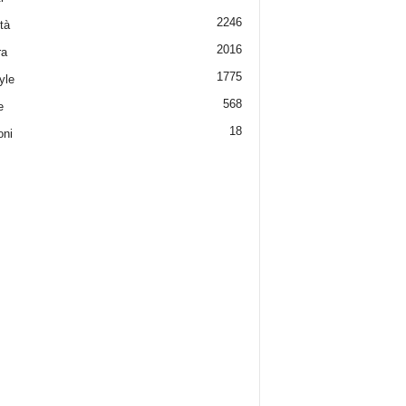
2246
tà
2016
ra
1775
yle
568
e
18
oni