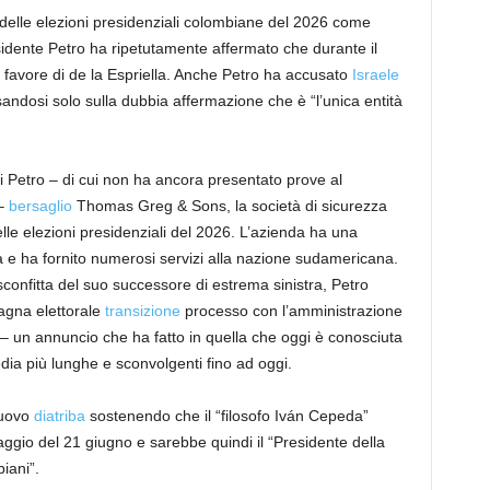
delle elezioni presidenziali colombiane del 2026 come
sidente Petro ha ripetutamente affermato che durante il
favore di de la Espriella. Anche Petro ha accusato
Israele
asandosi solo sulla dubbia affermazione che è “l’unica entità
 Petro – di cui non ha ancora presentato prove al
 –
bersaglio
Thomas Greg & Sons, la società di sicurezza
lle elezioni presidenziali del 2026. L’azienda ha una
a e ha fornito numerosi servizi alla nazione sudamericana.
 sconfitta del suo successore di estrema sinistra, Petro
pagna elettorale
transizione
processo con l’amministrazione
o – un annuncio che ha fatto in quella che oggi è conosciuta
dia più lunghe e sconvolgenti fino ad oggi.
nuovo
diatriba
sostenendo che il “filosofo Iván Cepeda”
ttaggio del 21 giugno e sarebbe quindi il “Presidente della
iani”.