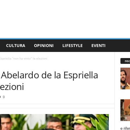
CULTURA
OPINIONI
LIFESTYLE
EVENTI
spriella “non ha vinto” le elezioni
rec
 Abelardo de la Espriella
lezioni
0
e rife