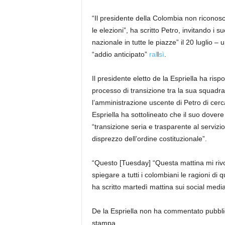
“Il presidente della Colombia non riconosc
le elezioni”, ha scritto Petro, invitando i s
nazionale in tutte le piazze” il 20 lugli
“addio anticipato”
ral
l
sì
.
Il presidente eletto de la Espriella ha ris
processo di transizione tra la sua squadra
l’amministrazione uscente di Petro di cerc
Espriella ha sottolineato che il suo dovere
“transizione seria e trasparente al servizio
disprezzo dell’ordine costituzionale”.
“Questo [Tuesday] “Questa mattina mi rivo
spiegare a tutti i colombiani le ragioni d
ha scritto martedì mattina sui social medi
De la Espriella non ha commentato pubbli
stampa.