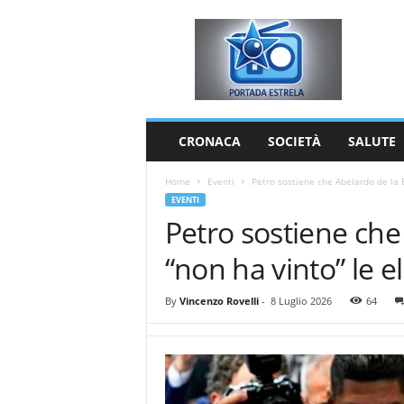
P
o
r
t
a
d
a
CRONACA
SOCIETÀ
SALUTE
E
s
Home
Eventi
Petro sostiene che Abelardo de la E
t
EVENTI
r
Petro sostiene che
e
l
“non ha vinto” le e
a
By
Vincenzo Rovelli
-
8 Luglio 2026
64