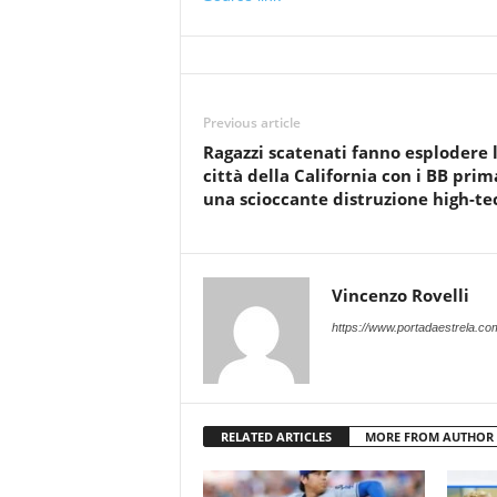
Previous article
Ragazzi scatenati fanno esplodere 
città della California con i BB prim
una scioccante distruzione high-te
Vincenzo Rovelli
https://www.portadaestrela.co
RELATED ARTICLES
MORE FROM AUTHOR