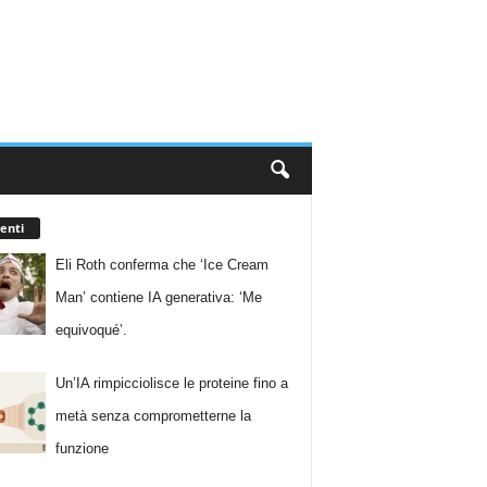
enti
Eli Roth conferma che ‘Ice Cream
Man’ contiene IA generativa: ‘Me
equivoqué’.
Un’IA rimpicciolisce le proteine fino a
metà senza comprometterne la
funzione