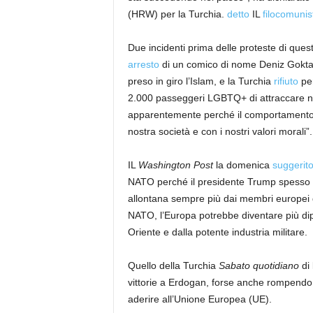
(HRW) per la Turchia.
detto
IL
filocomunis
Due incidenti prima delle proteste di quest
arresto
di un comico di nome Deniz Goktas 
preso in giro l’Islam, e la Turchia
rifiuto
per
2.000 passeggeri LGBTQ+ di attraccare nei
apparentemente perché il comportamento de
nostra società e con i nostri valori morali”.
IL
Washington Post
la domenica
suggerit
NATO perché il presidente Trump spesso p
allontana sempre più dai membri europei de
NATO, l’Europa potrebbe diventare più dip
Oriente e dalla potente industria militare.
Quello della Turchia
Sabato quotidiano
di
vittorie a Erdogan, forse anche rompendo i
aderire all’Unione Europea (UE).