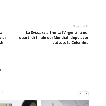
Next article
la
La Svizzera affronta l’Argentina nei
a di
quarti di finale dei Mondiali dopo aver
ch
battuto la Colombia
m