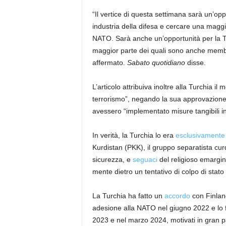
“Il vertice di questa settimana sarà un’opp
industria della difesa e cercare una magg
NATO. Sarà anche un’opportunità per la Tur
maggior parte dei quali sono anche membri
affermato.
Sabato quotidiano
disse.
L’articolo attribuiva inoltre alla Turchia il 
terrorismo”, negando la sua approvazione a
avessero “implementato misure tangibili in
In verità, la Turchia lo era
esclusivamente 
Kurdistan (PKK), il gruppo separatista cur
sicurezza, e
seguaci
del religioso emargin
mente dietro un tentativo di colpo di stato 
La Turchia ha fatto un
accordo
con Finland
adesione alla NATO nel giugno 2022 e lo 
2023 e nel marzo 2024, motivati ​​in gran p