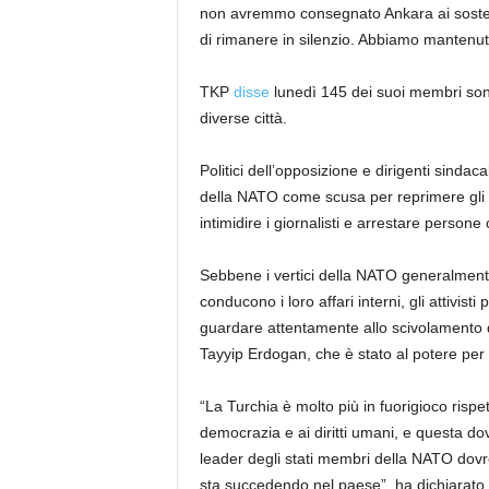
non avremmo consegnato Ankara ai soste
di rimanere in silenzio. Abbiamo manten
TKP
disse
lunedì 145 dei suoi membri sono
diverse città.
Politici dell’opposizione e dirigenti sindaca
della NATO come scusa per reprimere gli opp
intimidire i giornalisti e arrestare person
Sebbene i vertici della NATO generalmente
conducono i loro affari interni, gli attivisti
guardare attentamente allo scivolamento d
Tayyip Erdogan, che è stato al potere per 
“La Turchia è molto più in fuorigioco rispet
democrazia e ai diritti umani, e questa dov
leader degli stati membri della NATO dovr
sta succedendo nel paese”, ha dichiarato