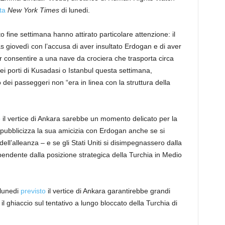
ta
New York Times
di lunedi.
o fine settimana hanno attirato particolare attenzione: il
giovedì con l’accusa di aver insultato Erdogan e di aver
 consentire a una nave da crociera che trasporta circa
 porti di Kusadasi o Istanbul questa settimana,
i passeggeri non “era in linea con la struttura della
o
il vertice di Ankara sarebbe un momento delicato per la
ubblicizza la sua amicizia con Erdogan anche se si
ll’alleanza – e se gli Stati Uniti si disimpegnassero dalla
endente dalla posizione strategica della Turchia in Medio
 lunedi
previsto
il vertice di Ankara garantirebbe grandi
l ghiaccio sul tentativo a lungo bloccato della Turchia di