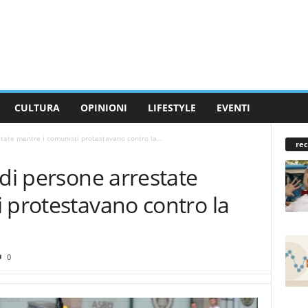
CULTURA
OPINIONI
LIFESTYLE
EVENTI
tate mentre i comunisti protestavano contro la...
rec
 di persone arrestate
 protestavano contro la
0