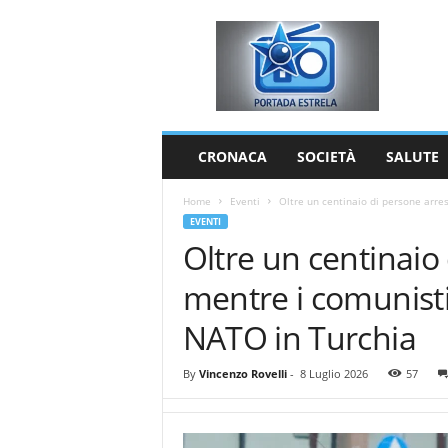
P
o
r
t
a
d
a
CRONACA
SOCIETÀ
SALUTE
E
s
Home
Eventi
Oltre un centinaio di persone arres
t
EVENTI
r
Oltre un centinaio
e
l
mentre i comunisti
a
NATO in Turchia
By
Vincenzo Rovelli
-
8 Luglio 2026
57