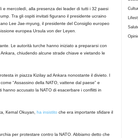
e mercoledì, alla presenza dei leader di tutti i 32 paesi
Cultu
. Tra gli ospiti invitati figurano il presidente ucraino
Lifest
eano Lee Jae-myung, il presidente del Consiglio europeo
Salut
missione europea Ursula von der Leyen.
Opini
ante. Le autorità turche hanno iniziato a prepararsi con
 di Ankara, chiudendo alcune strade chiave e vietando le
rotesta in piazza Kizilay ad Ankara nonostante il divieto. I
n come “Assassino della NATO, vattene dal paese” e
 hanno accusato la NATO di esacerbare i conflitti in
ista, Kemal Okuyan,
ha insistito
che era importante sfidare il
a Turchia per protestare contro la NATO. Abbiamo detto che