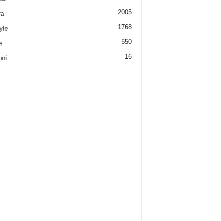
2005
ra
1768
yle
550
e
16
oni