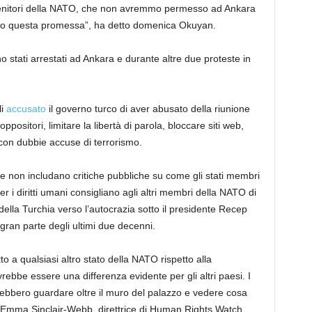
nitori della NATO, che non avremmo permesso ad Ankara
uto questa promessa”, ha detto domenica Okuyan.
 stati arrestati ad Ankara e durante altre due proteste in
li
accusato
il governo turco di aver abusato della riunione
ositori, limitare la libertà di parola, bloccare siti web,
e con dubbie accuse di terrorismo.
 non includano critiche pubbliche su come gli stati membri
 per i diritti umani consigliano agli altri membri della NATO di
ella Turchia verso l’autocrazia sotto il presidente Recep
gran parte degli ultimi due decenni.
to a qualsiasi altro stato della NATO rispetto alla
rebbe essere una differenza evidente per gli altri paesi. I
ebbero guardare oltre il muro del palazzo e vedere cosa
 Emma Sinclair-Webb, direttrice di Human Rights Watch