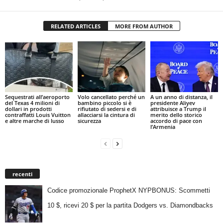
RELATED ARTICLES
MORE FROM AUTHOR
Sequestrati all’aeroporto
Volo cancellato perché un
A un anno di distanza, il
del Texas 4 milioni di
bambino piccolo si è
presidente Aliyev
dollari in prodotti
rifiutato di sedersi e di
attribuisce a Trump il
contraffatti Louis Vuitton
allacciarsi la cintura di
merito dello storico
e altre marche di lusso
sicurezza
accordo di pace con
l’Armenia
recenti
Codice promozionale ProphetX NYPBONUS: Scommetti
10 $, ricevi 20 $ per la partita Dodgers vs. Diamondbacks