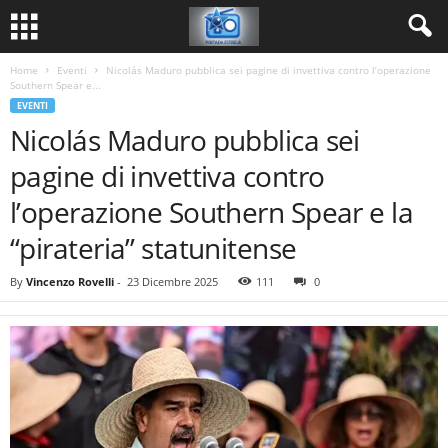
Home
Eventi
Nicolás Maduro pubblica sei pagine di invettiva contro l’operazione
Southern Spear e...
EVENTI
Nicolás Maduro pubblica sei
pagine di invettiva contro
l’operazione Southern Spear e la
“pirateria” statunitense
By
Vincenzo Rovelli
-
23 Dicembre 2025
111
0