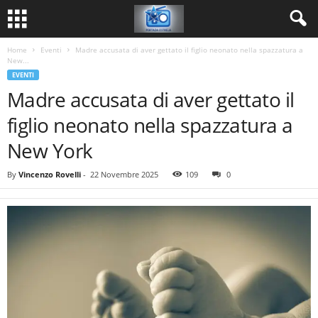
Home
Eventi
Madre accusata di aver gettato il figlio neonato nella spazzatura a
New...
EVENTI
Madre accusata di aver gettato il
figlio neonato nella spazzatura a
New York
By
Vincenzo Rovelli
-
22 Novembre 2025
109
0