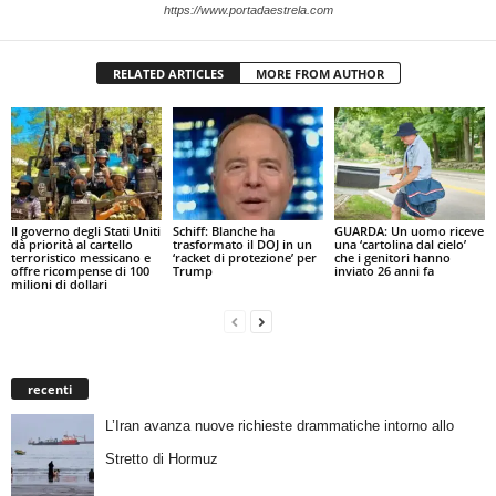
https://www.portadaestrela.com
RELATED ARTICLES
MORE FROM AUTHOR
Il governo degli Stati Uniti
Schiff: Blanche ha
GUARDA: Un uomo riceve
dà priorità al cartello
trasformato il DOJ in un
una ‘cartolina dal cielo’
terroristico messicano e
‘racket di protezione’ per
che i genitori hanno
offre ricompense di 100
Trump
inviato 26 anni fa
milioni di dollari
recenti
L’Iran avanza nuove richieste drammatiche intorno allo
Stretto di Hormuz