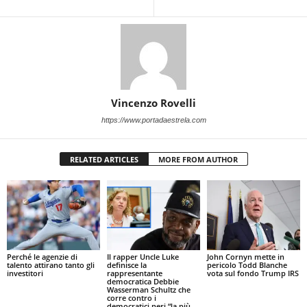
Vincenzo Rovelli
https://www.portadaestrela.com
RELATED ARTICLES
MORE FROM AUTHOR
Perché le agenzie di
Il rapper Uncle Luke
John Cornyn mette in
talento attirano tanto gli
definisce la
pericolo Todd Blanche
investitori
rappresentante
vota sul fondo Trump IRS
democratica Debbie
Wasserman Schultz che
corre contro i
democratici neri “la più