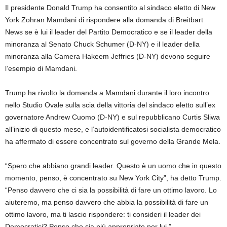
Il presidente Donald Trump ha consentito al sindaco eletto di New
York Zohran Mamdani di rispondere alla domanda di Breitbart
News se è lui il leader del Partito Democratico e se il leader della
minoranza al Senato Chuck Schumer (D-NY) e il leader della
minoranza alla Camera Hakeem Jeffries (D-NY) devono seguire
l’esempio di Mamdani.
Trump ha rivolto la domanda a Mamdani durante il loro incontro
nello Studio Ovale sulla scia della vittoria del sindaco eletto sull’ex
governatore Andrew Cuomo (D-NY) e sul repubblicano Curtis Sliwa
all’inizio di questo mese, e l’autoidentificatosi socialista democratico
ha affermato di essere concentrato sul governo della Grande Mela.
“Spero che abbiano grandi leader. Questo è un uomo che in questo
momento, penso, è concentrato su New York City”, ha detto Trump.
“Penso davvero che ci sia la possibilità di fare un ottimo lavoro. Lo
aiuteremo, ma penso davvero che abbia la possibilità di fare un
ottimo lavoro, ma ti lascio rispondere: ti consideri il leader dei
Democratici? Penso che sia più appropriato per lui.”