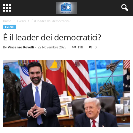
Home
Eventi
È il leader dei democratici?
EVENTI
È il leader dei democratici?
By
Vincenzo Rovelli
-
22 Novembre 2025
118
0