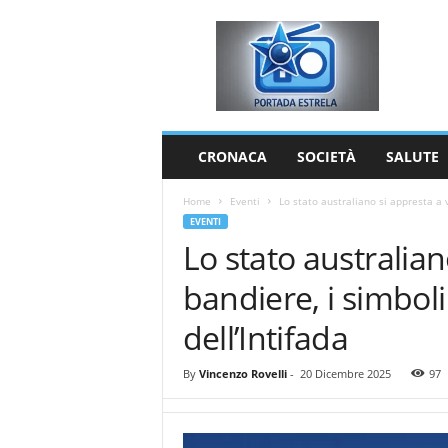
P
o
r
t
a
d
a
CRONACA
SOCIETÀ
SALUTE
E
s
Home
Eventi
Lo stato australiano si appresta a v
t
EVENTI
r
Lo stato australian
e
l
bandiere, i simboli e
a
dell’Intifada
By
Vincenzo Rovelli
-
20 Dicembre 2025
97