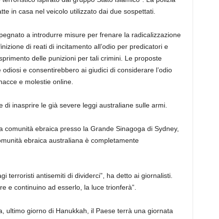
te in casa nel veicolo utilizzato dai due sospettati.
pegnato a introdurre misure per frenare la radicalizzazione
izione di reati di incitamento all’odio per predicatori e
primento delle punizioni per tali crimini. Le proposte
odiosi e consentirebbero ai giudici di considerare l’odio
nacce e molestie online.
di inasprire le già severe leggi australiane sulle armi.
alla comunità ebraica presso la Grande Sinagoga di Sydney,
 comunità ebraica australiana è completamente
terroristi antisemiti di dividerci”, ha detto ai giornalisti.
 e continuino ad esserlo, la luce trionferà”.
 ultimo giorno di Hanukkah, il Paese terrà una giornata