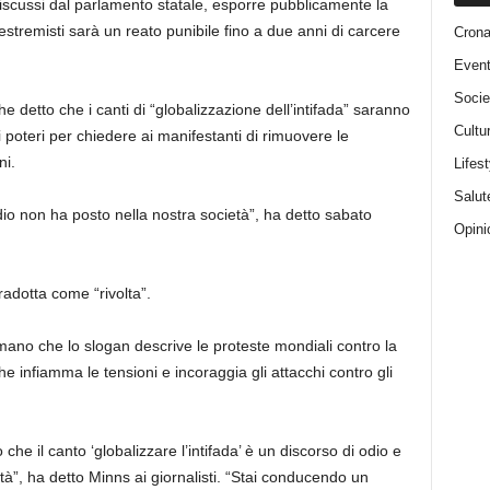
iscussi dal parlamento statale, esporre pubblicamente la
i estremisti sarà un reato punibile fino a due anni di carcere
Cron
Event
Socie
he detto che i canti di “globalizzazione dell’intifada” saranno
Cultu
i poteri per chiedere ai manifestanti di rimuovere le
ni.
Lifest
Salut
’odio non ha posto nella nostra società”, ha detto sabato
Opini
adotta come “rivolta”.
rmano che lo slogan descrive le proteste mondiali contro la
e infiamma le tensioni e incoraggia gli attacchi contro gli
 che il canto ‘globalizzare l’intifada’ è un discorso di odio e
tà”, ha detto Minns ai giornalisti. “Stai conducendo un