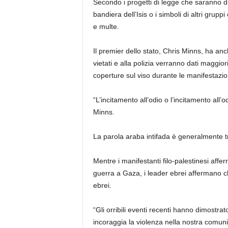
Secondo i progetti di legge che saranno d
bandiera dell’Isis o i simboli di altri grupp
e multe.
Il premier dello stato, Chris Minns, ha anc
vietati e alla polizia verranno dati maggior
coperture sul viso durante le manifestazio
“L’incitamento all’odio o l’incitamento all
Minns.
La parola araba intifada è generalmente tr
Mentre i manifestanti filo-palestinesi affe
guerra a Gaza, i leader ebrei affermano ch
ebrei.
“Gli orribili eventi recenti hanno dimostrato
incoraggia la violenza nella nostra comuni