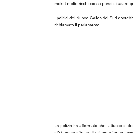
racket molto rischioso se pensi di usare qu
I politici del Nuovo Galles del Sud dovreb
richiamato il parlamento.
La polizia ha affermato che l’attacco di d
più famosa d’Australia, è stato “un attacco 