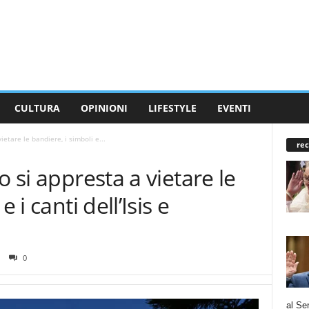
CULTURA
OPINIONI
LIFESTYLE
EVENTI
ietare le bandiere, i simboli e...
rec
o si appresta a vietare le
 i canti dell’Isis e
0
al Se