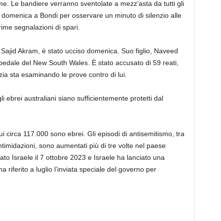
time. Le bandiere verranno sventolate a mezz’asta da tutti gli
altri domenica a Bondi per osservare un minuto di silenzio alle
prime segnalazioni di spari.
, Sajid Akram, è stato ucciso domenica. Suo figlio, Naveed
edale del New South Wales. È stato accusato di 59 reati,
lizia sta esaminando le prove contro di lui.
li ebrei australiani siano sufficientemente protetti dal
 cui circa 117.000 sono ebrei. Gli episodi di antisemitismo, tra
intimidazioni, sono aumentati più di tre volte nel paese
o Israele il 7 ottobre 2023 e Israele ha lanciato una
riferito a luglio l’inviata speciale del governo per