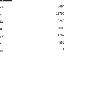
48494
aca
13799
i
2242
tà
2006
ra
1769
yle
550
e
16
oni