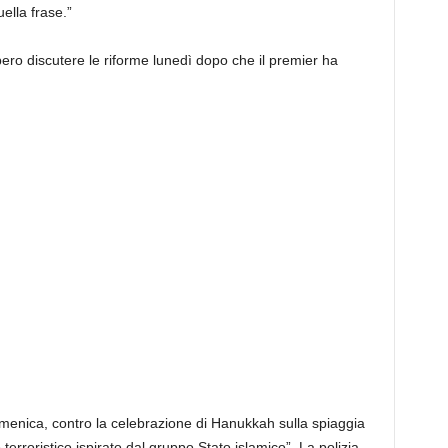
ella frase.”
bero discutere le riforme lunedì dopo che il premier ha
omenica, contro la celebrazione di Hanukkah sulla spiaggia
terroristico ispirato dal gruppo Stato islamico”. La polizia