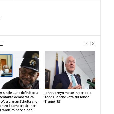
m
er Uncle Luke definisce la
John Cornyn mette in pericolo
sentante democratica
Todd Blanche vota sul fondo
 Wasserman Schultz che
Trump IRS
ontro i democratici neri
 grande minaccia per i