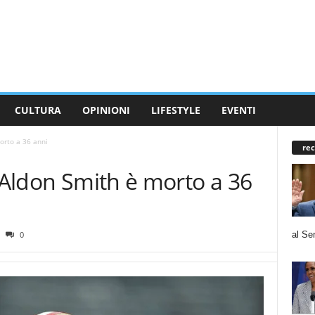
CULTURA
OPINIONI
LIFESTYLE
EVENTI
orto a 36 anni
rec
s Aldon Smith è morto a 36
al Se
0