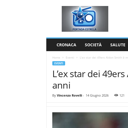
P
o
r
t
a
d
a
CRONACA
SOCIETÀ
SALUTE
E
s
Home
Eventi
L’ex star dei 49ers Aldon Smith è m
t
EVENTI
r
L’ex star dei 49er
e
l
anni
a
By
Vincenzo Rovelli
-
14 Giugno 2026
121