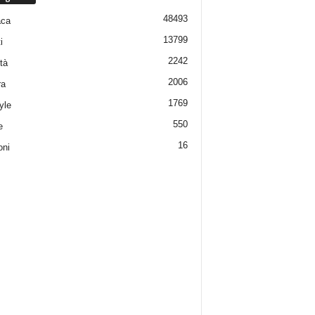
48493
aca
13799
i
2242
tà
2006
ra
1769
yle
550
e
16
oni