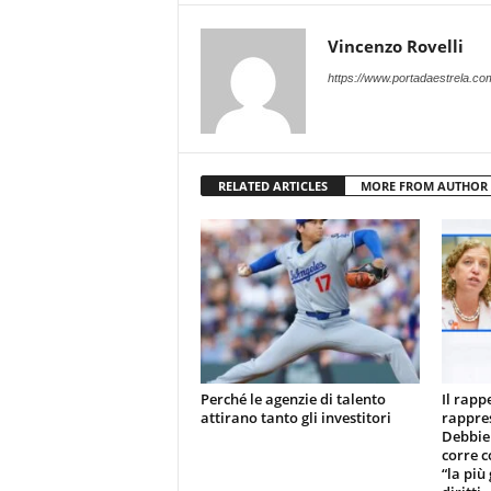
Vincenzo Rovelli
https://www.portadaestrela.co
RELATED ARTICLES
MORE FROM AUTHOR
Perché le agenzie di talento
Il rapp
attirano tanto gli investitori
rappre
Debbie
corre c
“la più