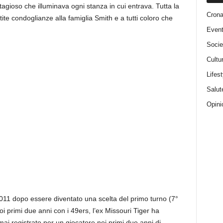
tagioso che illuminava ogni stanza in cui entrava. Tutta la
Cron
ite condoglianze alla famiglia Smith e a tutti coloro che
Event
Socie
Cultu
Lifest
Salut
Opini
011 dopo essere diventato una scelta del primo turno (7°
i primi due anni con i 49ers, l’ex Missouri Tiger ha
mai registrato per un giocatore nei primi due anni di