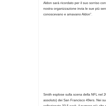
Aldon sarà ricordato per il suo sorriso con
nostra organizzazione invia le sue più sent
conoscevano e amavano Aldon”.
Smith esplose sulla scena della NFL nel 2
assoluto) dei San Francisco 49ers. Nei suo
collezionato 33,5 sack, il numero più alto 