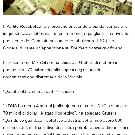
Il Partito Repubblicano si propone di spendere più dei democratici
in questo ciclo elettorale – o, per lo meno, eguagliarli – ha rivelato il
presidente del Comitato nazionale repubblicano (RNC), Joe
Gruters, durante un’apparizione su
Breitbart Notizie quotidiano
.
Il presentatore Mike Slater ha chiesto a Gruters di mettere in
prospettiva i 70 milioni di dollari spesi negli sforzi di
riorganizzazione distrettuale della Virginia.
“Quanti soldi vanno ai partiti?” chiese.
“Il DNC ha meno 4 milioni [dollars]e non è stato il DNC a stanziare
70 milioni di dollari: è stato il collettivo”, ha spiegato Gruters.
“Quindi, se guardate il collettivo a destra, potremmo avere 800
milioni di dollari. Il collettivo di sinistra potrebbe avere 350 milioni di
dollari, e quando si avrà il tribunale, ci sarà un caso giudiziario su