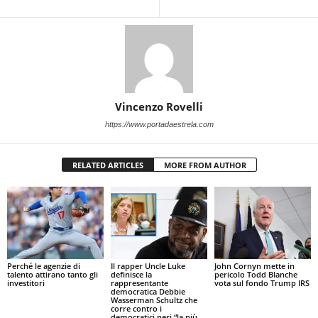
Vincenzo Rovelli
https://www.portadaestrela.com
RELATED ARTICLES
MORE FROM AUTHOR
Perché le agenzie di
Il rapper Uncle Luke
John Cornyn mette in
talento attirano tanto gli
definisce la
pericolo Todd Blanche
investitori
rappresentante
vota sul fondo Trump IRS
democratica Debbie
Wasserman Schultz che
corre contro i
democratici neri “la più