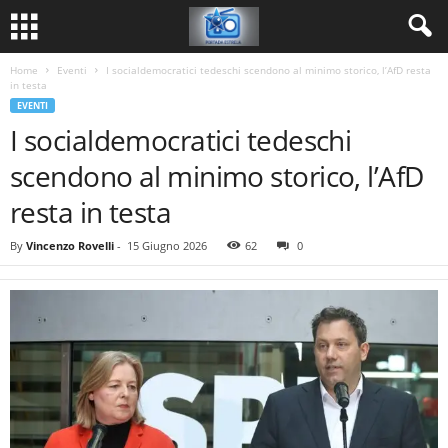
Home
Eventi
I socialdemocratici tedeschi scendono al minimo storico, l’AfD resta
in testa
EVENTI
I socialdemocratici tedeschi
scendono al minimo storico, l’AfD
resta in testa
By
Vincenzo Rovelli
-
15 Giugno 2026
62
0