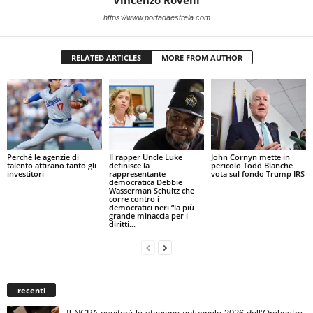
Vincenzo Rovelli
https://www.portadaestrela.com
RELATED ARTICLES
MORE FROM AUTHOR
Perché le agenzie di
Il rapper Uncle Luke
John Cornyn mette in
talento attirano tanto gli
definisce la
pericolo Todd Blanche
investitori
rappresentante
vota sul fondo Trump IRS
democratica Debbie
Wasserman Schultz che
corre contro i
democratici neri “la più
grande minaccia per i
diritti...
recenti