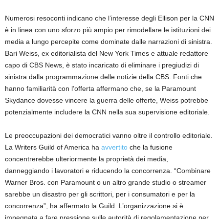
Numerosi resoconti indicano che l’interesse degli Ellison per la CNN
è in linea con uno sforzo più ampio per rimodellare le istituzioni dei
media a lungo percepite come dominate dalle narrazioni di sinistra.
Bari Weiss, ex editorialista del New York Times e attuale redattore
capo di CBS News, è stato incaricato di eliminare i pregiudizi di
sinistra dalla programmazione delle notizie della CBS. Fonti che
hanno familiarità con l’offerta affermano che, se la Paramount
Skydance dovesse vincere la guerra delle offerte, Weiss potrebbe
potenzialmente includere la CNN nella sua supervisione editoriale.
Le preoccupazioni dei democratici vanno oltre il controllo editoriale.
La Writers Guild of America ha
avvertito
che la fusione
concentrerebbe ulteriormente la proprietà dei media,
danneggiando i lavoratori e riducendo la concorrenza. “Combinare
Warner Bros. con Paramount o un altro grande studio o streamer
sarebbe un disastro per gli scrittori, per i consumatori e per la
concorrenza”, ha affermato la Guild. L’organizzazione si è
impegnata a fare pressione sulle autorità di regolamentazione per