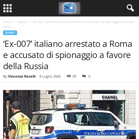
Home
Eventi
‘Ex-007’ italiano arrestato a Roma e accusato di spionaggio a favore
della...
EVENTI
‘Ex-007’ italiano arrestato a Roma
e accusato di spionaggio a favore
della Russia
By
Vincenzo Rovelli
-
8 Luglio 2026
39
0