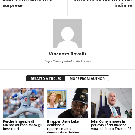
sorprese
indiane
Vincenzo Rovelli
https://www.portadaestrela.com
RELATED ARTICLES
MORE FROM AUTHOR
Perché le agenzie di
Il rapper Uncle Luke
John Cornyn mette in
talento attirano tanto gli
definisce la
pericolo Todd Blanche
investitori
rappresentante
vota sul fondo Trump IRS
democratica Debbie