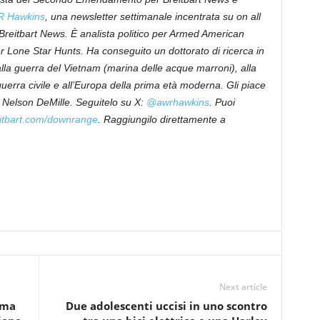
R Hawkins
,
una newsletter settimanale incentrata su o
n al
l
itbart News. È analista politico per Armed American
r Lone Star Hunts. Ha conseguito un dottorato di ricerca in
 alla guerra del Vietnam (marina delle acque marroni), alla
a guerra civile e all’Europa della prima età moderna. Gli piace
e Nelson DeMille. Seguitelo su X:
@awrhawkins
. Puoi
itbart.com/downrange
. Raggiungilo direttamente a
Next article
ima
Due adolescenti uccisi in uno scontro