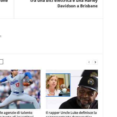
ione
tra una bici elettrica e una Harley
Davidson a Brisbane
m
le agenzie di talento
Il rapper Uncle Luke definisce la