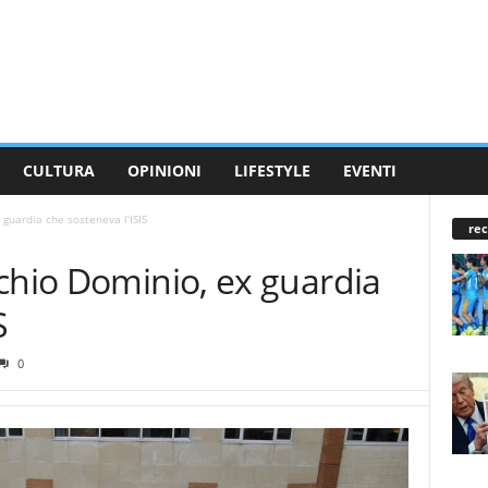
CULTURA
OPINIONI
LIFESTYLE
EVENTI
guardia che sosteneva l’ISIS
rec
chio Dominio, ex guardia
S
0