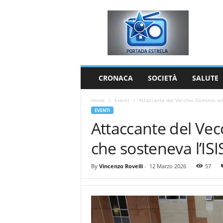
P
o
r
t
a
d
a
CRONACA
SOCIETÀ
SALUTE
E
s
Home
Eventi
Attaccante del Vecchio Dominio, ex 
t
EVENTI
r
Attaccante del Vec
e
l
che sosteneva l’ISI
a
By
Vincenzo Rovelli
-
12 Marzo 2026
57