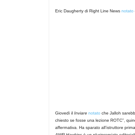
Eric Daugherty di Right Line News
notato
Giovedì il
Inviare
notato
che Jalloh sarebbe
chiesto se fosse una lezione ROTC”, quind
affermativa. Ha sparato all’istruttore pr
AWR Hawkins è un pluripremiato editoria