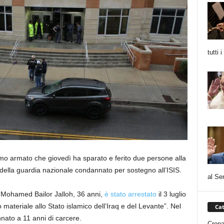
tutti 
mo armato che giovedì ha sparato e ferito due persone alla
ella guardia nazionale condannato per sostegno all’ISIS.
al Se
, Mohamed Bailor Jalloh, 36 anni,
è stato arrestato
il 3 luglio
 materiale allo Stato islamico dell’Iraq e del Levante”. Nel
Cat
nato a 11 anni di carcere.
Cron