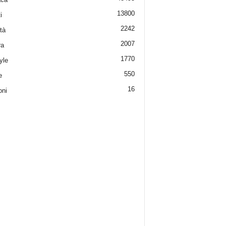
13800
i
2242
tà
2007
ra
1770
yle
550
e
16
oni