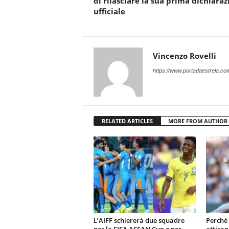
di rilasciare la sua prima dichiaraz
ufficiale
Vincenzo Rovelli
https://www.portadaestrela.co
RELATED ARTICLES
MORE FROM AUTHOR
L’AIFF schiererà due squadre
Perché 