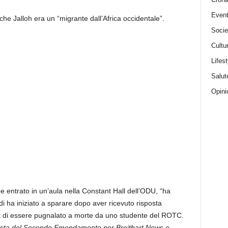
Event
che Jalloh era un “migrante dall’Africa occidentale”.
Socie
Cultu
Lifest
Salut
Opini
 entrato in un’aula nella Constant Hall dell’ODU, “ha
i ha iniziato a sparare dopo aver ricevuto risposta
ima di essere pugnalato a morte da uno studente del ROTC.
lista del Secondo Emendamento per Breitbart News e