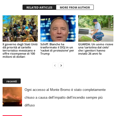
RELATED ARTICLES
MORE FROM AUTHOR
Il governo degli Stati Uniti
Schiff: Blanche ha
GUARDA: Un uomo riceve
dà priorità al cartello
trasformato il DOJ in un
una ‘cartolina dal cielo’
terroristico messicano e
‘racket di protezione’ per
che i genitori hanno
offre ricompense di 100
Trump
inviato 26 anni fa
milioni di dollari
recenti
Ogni accesso al Monte Bromo è stato completamente
chiuso a causa dell’impatto dell’incendio sempre più
diffuso