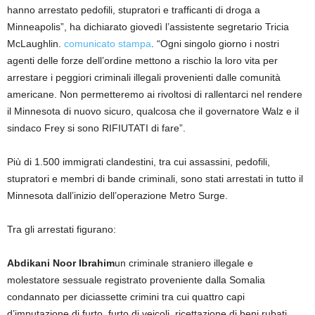
hanno arrestato pedofili, stupratori e trafficanti di droga a
Minneapolis”, ha dichiarato giovedì l’assistente segretario Tricia
McLaughlin.
comunicato stampa
. “Ogni singolo giorno i nostri
agenti delle forze dell’ordine mettono a rischio la loro vita per
arrestare i peggiori criminali illegali provenienti dalle comunità
americane. Non permetteremo ai rivoltosi di rallentarci nel rendere
il Minnesota di nuovo sicuro, qualcosa che il governatore Walz e il
sindaco Frey si sono RIFIUTATI di fare”.
Più di 1.500 immigrati clandestini, tra cui assassini, pedofili,
stupratori e membri di bande criminali, sono stati arrestati in tutto il
Minnesota dall’inizio dell’operazione Metro Surge.
Tra gli arrestati figurano:
Abdikani Noor Ibrahim
un criminale straniero illegale e
molestatore sessuale registrato proveniente dalla Somalia
condannato per diciassette crimini tra cui quattro capi
d’imputazione di furto, furto di veicoli, ricettazione di beni rubati,