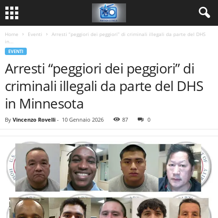
Home
Eventi
Arresti “peggiori dei peggiori” di criminali illegali da parte del DHS
in...
EVENTI
Arresti “peggiori dei peggiori” di
criminali illegali da parte del DHS
in Minnesota
By
Vincenzo Rovelli
-
10 Gennaio 2026
87
0