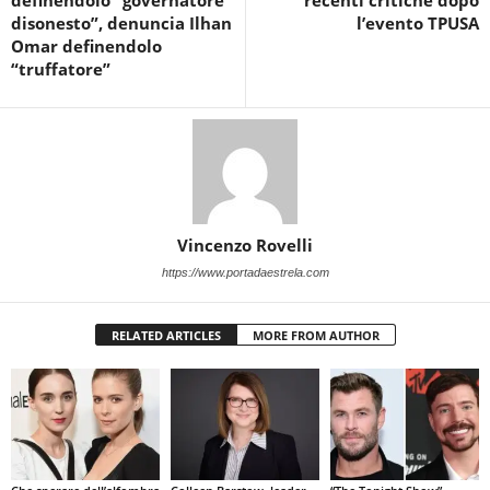
definendolo “governatore
recenti critiche dopo
disonesto”, denuncia Ilhan
l’evento TPUSA
Omar definendolo
“truffatore”
Vincenzo Rovelli
https://www.portadaestrela.com
RELATED ARTICLES
MORE FROM AUTHOR