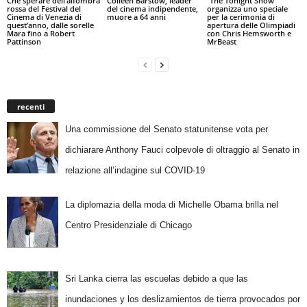
Che sperare dell’alfombra
Colleen Barstow, leader
“The Tonight Show”
rossa del Festival del
del cinema indipendente,
organizza uno speciale
Cinema di Venezia di
muore a 64 anni
per la cerimonia di
quest’anno, dalle sorelle
apertura delle Olimpiadi
Mara fino a Robert
con Chris Hemsworth e
Pattinson
MrBeast
recenti
Una commissione del Senato statunitense vota per
dichiarare Anthony Fauci colpevole di oltraggio al Senato in
relazione all’indagine sul COVID-19
La diplomazia della moda di Michelle Obama brilla nel
Centro Presidenziale di Chicago
Sri Lanka cierra las escuelas debido a que las
inundaciones y los deslizamientos de tierra provocados por