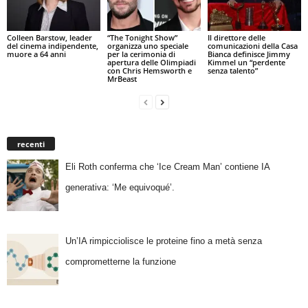
Colleen Barstow, leader
“The Tonight Show”
Il direttore delle
del cinema indipendente,
organizza uno speciale
comunicazioni della Casa
muore a 64 anni
per la cerimonia di
Bianca definisce Jimmy
apertura delle Olimpiadi
Kimmel un “perdente
con Chris Hemsworth e
senza talento”
MrBeast
recenti
Eli Roth conferma che ‘Ice Cream Man’ contiene IA
generativa: ‘Me equivoqué’.
Un’IA rimpicciolisce le proteine fino a metà senza
comprometterne la funzione