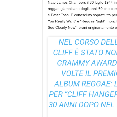
Nato James Chambers il 30 luglio 1944 in 
reggae giamaicano degli anni ’60 che com
e Peter Tosh. È conosciuto soprattutto pe
You Really Want” e “Reggae Night”, nonch
See Clearly Now”, brani originariamente 
NEL CORSO DELL
CLIFF È STATO N
GRAMMY AWARDS
VOLTE IL PREM
ALBUM REGGAE: L
PER “CLIFF HANGER
30 ANNI DOPO NEL 