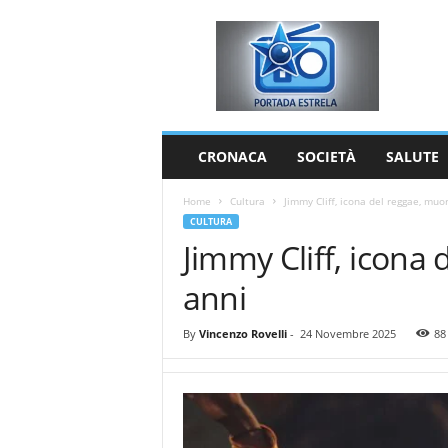
P
o
r
t
a
d
a
CRONACA
SOCIETÀ
SALUTE
E
s
Home
Cultura
Jimmy Cliff, icona del reggae, muo
t
CULTURA
r
Jimmy Cliff, icona
e
l
anni
a
By
Vincenzo Rovelli
-
24 Novembre 2025
88