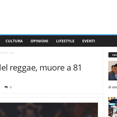
CULTURA
OPINIONI
LIFESTYLE
EVENTI
re a 81 anni
rec
 del reggae, muore a 81
di un
0