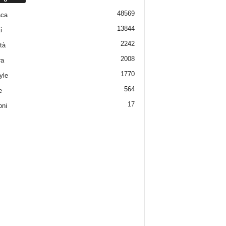
48569
aca
13844
i
2242
tà
2008
ra
1770
yle
564
e
17
oni