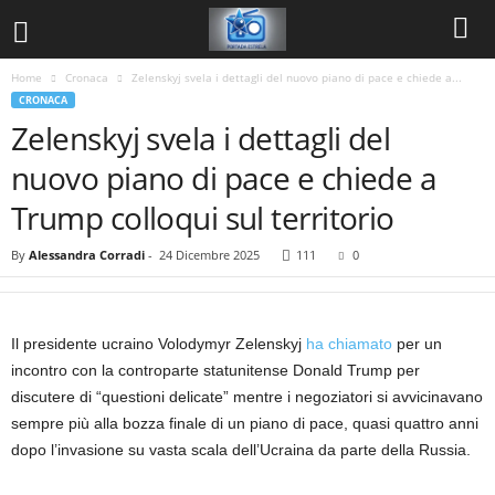
Home
Cronaca
Zelenskyj svela i dettagli del nuovo piano di pace e chiede a...
CRONACA
Zelenskyj svela i dettagli del
nuovo piano di pace e chiede a
Trump colloqui sul territorio
By
Alessandra Corradi
-
24 Dicembre 2025
111
0
Il presidente ucraino Volodymyr Zelenskyj
ha chiamato
per un
incontro con la controparte statunitense Donald Trump per
discutere di “questioni delicate” mentre i negoziatori si avvicinavano
sempre più alla bozza finale di un piano di pace, quasi quattro anni
dopo l’invasione su vasta scala dell’Ucraina da parte della Russia.