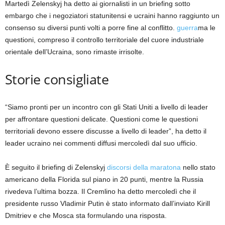
Martedì Zelenskyj ha detto ai giornalisti in un briefing sotto
embargo che i negoziatori statunitensi e ucraini hanno raggiunto un
consenso su diversi punti volti a porre fine al conflitto.
guerra
ma le
questioni, compreso il controllo territoriale del cuore industriale
orientale dell’Ucraina, sono rimaste irrisolte.
Storie consigliate
elenco
fine
“Siamo pronti per un incontro con gli Stati Uniti a livello di leader
di
dell’elenco
per affrontare questioni delicate. Questioni come le questioni
3
territoriali devono essere discusse a livello di leader”, ha detto il
elementi
leader ucraino nei commenti diffusi mercoledì dal suo ufficio.
È seguito il briefing di Zelenskyj
discorsi della maratona
nello stato
americano della Florida sul piano in 20 punti, mentre la Russia
rivedeva l’ultima bozza. Il Cremlino ha detto mercoledì che il
presidente russo Vladimir Putin è stato informato dall’inviato Kirill
Dmitriev e che Mosca sta formulando una risposta.