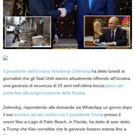
Il presidente dell’Ucraina Volodymyr Zelenskyj
ha detto lunedì ai
giornalisti che gli Stati Uniti stanno attualmente offrendo all’Ucraina
una garanzia di sicurezza di 15 anni nell’ultima bozza
piano per
porre fine alla lunga invasione della Russia
.
Zelenskyj, rispondendo alle domande via WhatsApp un giorno dopo
il suo
incontro ad alto rischio con il presidente Trump
presso il
resort Mar-a-Lago di Palm Beach, in Florida, ha detto di aver detto
a Trump che Kiev vorrebbe che le garanzie fossero estese fino a