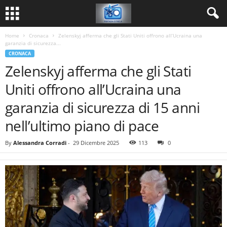
Home
Cronaca
Zelenskyj afferma che gli Stati Uniti offrono all’Ucraina una
garanzia di sicurezza...
CRONACA
Zelenskyj afferma che gli Stati
Uniti offrono all’Ucraina una
garanzia di sicurezza di 15 anni
nell’ultimo piano di pace
By
Alessandra Corradi
-
29 Dicembre 2025
113
0