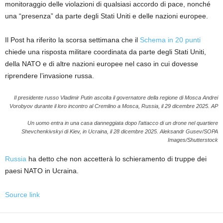
monitoraggio delle violazioni di qualsiasi accordo di pace, nonché
una “presenza” da parte degli Stati Uniti e delle nazioni europee.
Il Post ha riferito la scorsa settimana che il
Schema in 20 punti
chiede una risposta militare coordinata da parte degli Stati Uniti,
della NATO e di altre nazioni europee nel caso in cui dovesse
riprendere l’invasione russa.
Il presidente russo Vladimir Putin ascolta il governatore della regione di Mosca Andrei
Vorobyov durante il loro incontro al Cremlino a Mosca, Russia, il 29 dicembre 2025.
AP
Un uomo entra in una casa danneggiata dopo l’attacco di un drone nel quartiere
Shevchenkivskyi di Kiev, in Ucraina, il 28 dicembre 2025.
Aleksandr Gusev/SOPA
Images/Shutterstock
Russia
ha detto che non accetterà lo schieramento di truppe dei
paesi NATO in Ucraina.
Source link