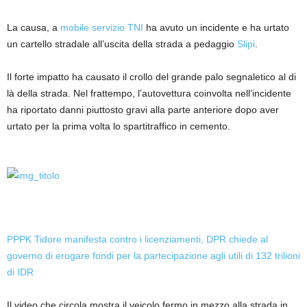
La causa, a
mobile
servizio
TNI
ha avuto un incidente e ha urtato
un cartello stradale all’uscita della strada a pedaggio
Slipi
.
Il forte impatto ha causato il crollo del grande palo segnaletico al di
là della strada. Nel frattempo, l’autovettura coinvolta nell’incidente
ha riportato danni piuttosto gravi alla parte anteriore dopo aver
urtato per la prima volta lo spartitraffico in cemento.
PPPK Tidore manifesta contro i licenziamenti, DPR chiede al
governo di erogare fondi per la partecipazione agli utili di 132 trilioni
di IDR
Il video che circola mostra il veicolo fermo in mezzo alla strada in