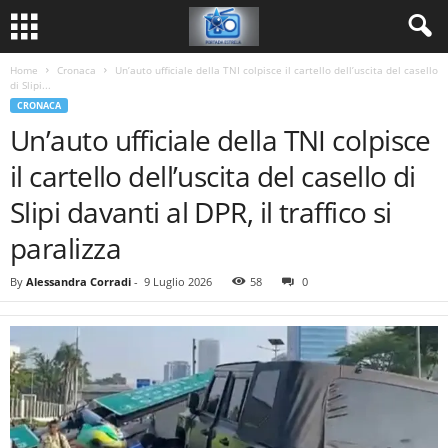
Home
Cronaca
Un’auto ufficiale della TNI colpisce il cartello dell’uscita del casello
di Slipi...
CRONACA
Un’auto ufficiale della TNI colpisce
il cartello dell’uscita del casello di
Slipi davanti al DPR, il traffico si
paralizza
By
Alessandra Corradi
-
9 Luglio 2026
58
0