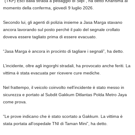
“(TKP) Esci dalla strada a pedaggio di Slipi”, ha detto Kharisma al
momento della conferma, giovedì 9 luglio 2026.
Secondo lui, gli agenti di polizia insieme a Jasa Marga stavano
ancora lavorando sul posto perché il palo del segnale crollato
doveva essere tagliato prima di essere evacuato.
“Jasa Marga è ancora in procinto di tagliare i segnali”, ha detto.
L’incidente, oltre agli ingorghi stradali, ha provocato anche feriti. La
vittima è stata evacuata per ricevere cure mediche.
Nel frattempo, il veicolo coinvolto nell’incidente è stato messo in
sicurezza e portato al Subdit Gakkum Ditlantas Polda Metro Jaya
come prova.
“Le prove indicano che è stato scortato a Gakkum. La vittima è
stata portata all’ospedale TNI di Taman Mini”, ha detto.