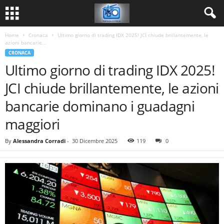
Home
Cronaca
Ultimo giorno di trading IDX 2025! JCI chiude brillantemente, le
azioni bancarie...
CRONACA
Ultimo giorno di trading IDX 2025!
JCI chiude brillantemente, le azioni
bancarie dominano i guadagni
maggiori
By
Alessandra Corradi
-
30 Dicembre 2025
119
0