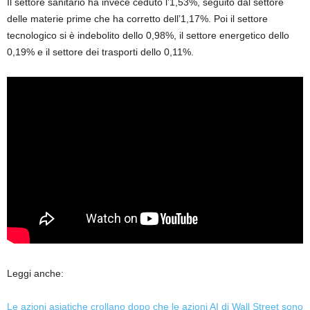
Il settore sanitario ha invece ceduto l’1,53%, seguito dal settore
delle materie prime che ha corretto dell’1,17%. Poi il settore
tecnologico si è indebolito dello 0,98%, il settore energetico dello
0,19% e il settore dei trasporti dello 0,11%.
Leggi anche:
Le azioni asiatiche crollano dopo che le azioni AI di Wall Street sono