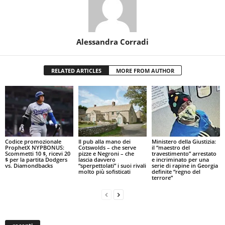
Alessandra Corradi
RELATED ARTICLES
MORE FROM AUTHOR
Codice promozionale
Il pub alla mano dei
Ministero della Giustizia:
ProphetX NYPBONUS:
Cotswolds – che serve
il “maestro del
Scommetti 10 $, ricevi 20
pizze e Negroni – che
travestimento” arrestato
$ per la partita Dodgers
lascia davvero
e incriminato per una
vs. Diamondbacks
“sperpettolati” i suoi rivali
serie di rapine in Georgia
molto più sofisticati
definite “regno del
terrore”