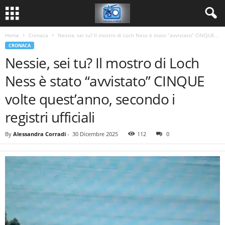
Home
Cronaca
Nessie, sei tu? Il mostro di Loch Ness è stato “avvistato” CINQUE...
CRONACA
Nessie, sei tu? Il mostro di Loch
Ness è stato “avvistato” CINQUE
volte quest’anno, secondo i
registri ufficiali
By
Alessandra Corradi
-
30 Dicembre 2025
112
0