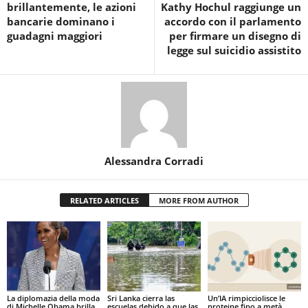
brillantemente, le azioni
Kathy Hochul raggiunge un
bancarie dominano i
accordo con il parlamento
guadagni maggiori
per firmare un disegno di
legge sul suicidio assistito
Alessandra Corradi
RELATED ARTICLES
MORE FROM AUTHOR
La diplomazia della moda
Sri Lanka cierra las
Un’IA rimpicciolisce le
di Michelle Obama brilla
escuelas debido a que las
proteine fino a metà