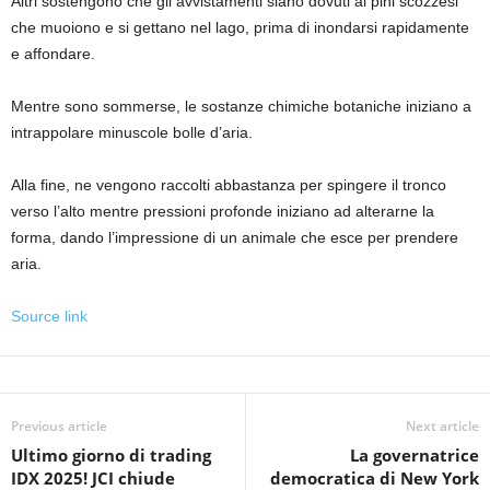
Altri sostengono che gli avvistamenti siano dovuti ai pini scozzesi
che muoiono e si gettano nel lago, prima di inondarsi rapidamente
e affondare.
Mentre sono sommerse, le sostanze chimiche botaniche iniziano a
intrappolare minuscole bolle d’aria.
Alla fine, ne vengono raccolti abbastanza per spingere il tronco
verso l’alto mentre pressioni profonde iniziano ad alterarne la
forma, dando l’impressione di un animale che esce per prendere
aria.
Source link
Previous article
Next article
Ultimo giorno di trading
La governatrice
IDX 2025! JCI chiude
democratica di New York