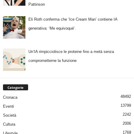
Pattinson
Eli Roth conferma che ‘Ice Cream Man’ contiene IA
generativa: ‘Me equivoqué’.
Un’IA rimpicciolisce le proteine fino a metà senza
comprometterne la funzione
Categorie
48492
Cronaca
13799
Eventi
2242
Società
2006
Cultura
1769
Lifestyle