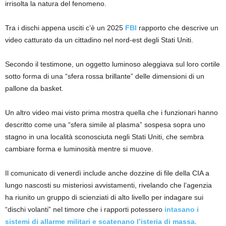
irrisolta la natura del fenomeno.
Tra i dischi appena usciti c’è un 2025
FBI
rapporto che descrive un
video catturato da un cittadino nel nord-est degli Stati Uniti.
Secondo il testimone, un oggetto luminoso aleggiava sul loro cortile
sotto forma di una “sfera rossa brillante” delle dimensioni di un
pallone da basket.
Un altro video mai visto prima mostra quella che i funzionari hanno
descritto come una “sfera simile al plasma” sospesa sopra uno
stagno in una località sconosciuta negli Stati Uniti, che sembra
cambiare forma e luminosità mentre si muove.
Il comunicato di venerdì include anche dozzine di file della CIA a
lungo nascosti su misteriosi avvistamenti, rivelando che l’agenzia
ha riunito un gruppo di scienziati di alto livello per indagare sui
“dischi volanti” nel timore che i rapporti potessero
intasano i
sistemi di allarme militari e scatenano l’isteria di massa
.