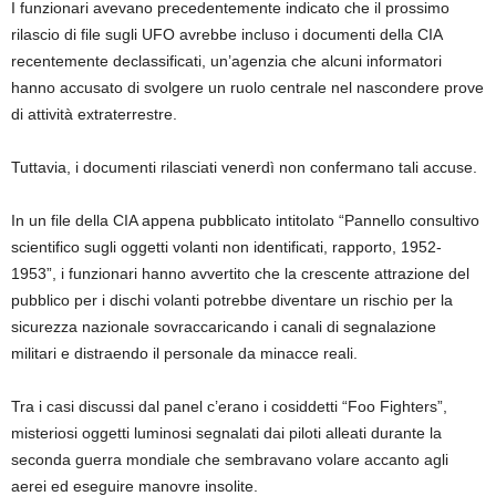
I funzionari avevano precedentemente indicato che il prossimo
rilascio di file sugli UFO avrebbe incluso i documenti della CIA
recentemente declassificati, un’agenzia che alcuni informatori
hanno accusato di svolgere un ruolo centrale nel nascondere prove
di attività extraterrestre.
Tuttavia, i documenti rilasciati venerdì non confermano tali accuse.
In un file della CIA appena pubblicato intitolato “Pannello consultivo
scientifico sugli oggetti volanti non identificati, rapporto, 1952-
1953”, i funzionari hanno avvertito che la crescente attrazione del
pubblico per i dischi volanti potrebbe diventare un rischio per la
sicurezza nazionale sovraccaricando i canali di segnalazione
militari e distraendo il personale da minacce reali.
Tra i casi discussi dal panel c’erano i cosiddetti “Foo Fighters”,
misteriosi oggetti luminosi segnalati dai piloti alleati durante la
seconda guerra mondiale che sembravano volare accanto agli
aerei ed eseguire manovre insolite.