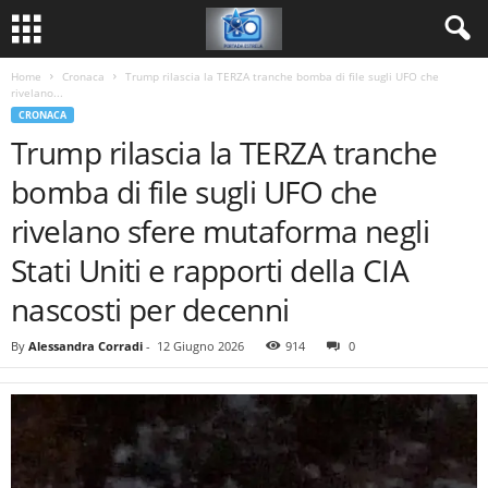
Home
Cronaca
Trump rilascia la TERZA tranche bomba di file sugli UFO che
rivelano...
CRONACA
Trump rilascia la TERZA tranche
bomba di file sugli UFO che
rivelano sfere mutaforma negli
Stati Uniti e rapporti della CIA
nascosti per decenni
By
Alessandra Corradi
-
12 Giugno 2026
914
0