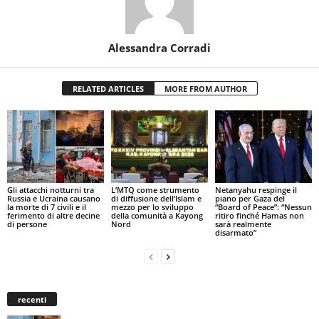
Alessandra Corradi
RELATED ARTICLES
MORE FROM AUTHOR
Gli attacchi notturni tra
L’MTQ come strumento
Netanyahu respinge il
Russia e Ucraina causano
di diffusione dell’Islam e
piano per Gaza del
la morte di 7 civili e il
mezzo per lo sviluppo
“Board of Peace”: “Nessun
ferimento di altre decine
della comunità a Kayong
ritiro finché Hamas non
di persone
Nord
sarà realmente
disarmato”
recenti