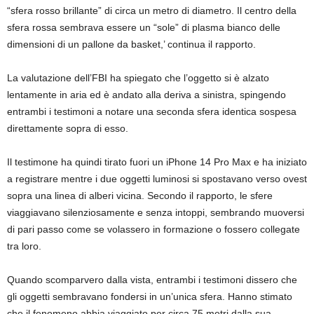
“sfera rosso brillante” di circa un metro di diametro. Il centro della
sfera rossa sembrava essere un “sole” di plasma bianco delle
dimensioni di un pallone da basket,’ continua il rapporto.
La valutazione dell’FBI ha spiegato che l’oggetto si è alzato
lentamente in aria ed è andato alla deriva a sinistra, spingendo
entrambi i testimoni a notare una seconda sfera identica sospesa
direttamente sopra di esso.
Il testimone ha quindi tirato fuori un iPhone 14 Pro Max e ha iniziato
a registrare mentre i due oggetti luminosi si spostavano verso ovest
sopra una linea di alberi vicina. Secondo il rapporto, le sfere
viaggiavano silenziosamente e senza intoppi, sembrando muoversi
di pari passo come se volassero in formazione o fossero collegate
tra loro.
Quando scomparvero dalla vista, entrambi i testimoni dissero che
gli oggetti sembravano fondersi in un’unica sfera. Hanno stimato
che il fenomeno abbia viaggiato per circa 75 metri dalla sua